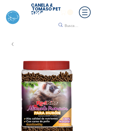
CANELA &
TOMASO PET
SHOP
🚚 ¡Contamos con envío a todo México!📦🌟
Regálanos un mensaje para cotizar tu envío |
Consulta nuestros términos y condiciones