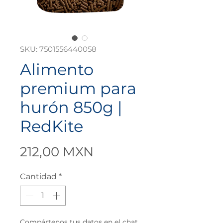
SKU: 7501556440058
Alimento
premium para
hurón 850g |
RedKite
Precio
212,00 MXN
Cantidad
*
Compártenos tus datos en el chat