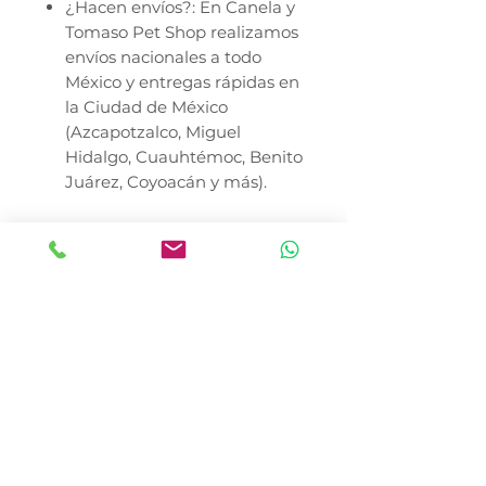
¿Hacen envíos?: En Canela y
Tomaso Pet Shop realizamos
envíos nacionales a todo
México y entregas rápidas en
la Ciudad de México
(Azcapotzalco, Miguel
Hidalgo, Cuauhtémoc, Benito
Juárez, Coyoacán y más).
Recomendación Profesional:
Debido a su tránsito intestinal
corto, los hurones deben tener
alimento disponible con
frecuencia. Este balance de
RedKite asegura que cada
bocado sea altamente nutritivo.
El precio del producto no
incluye costo de envío. Consulte
al Médico Veterinario.