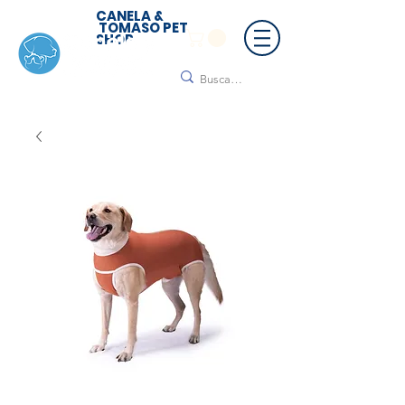
CANELA &
TOMASO PET
SHOP
🚚 ¡Contamos con envío a todo México!📦🌟
Regálanos un mensaje para cotizar tu envío |
Consulta nuestros términos y condiciones