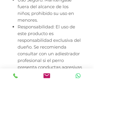
fuera del alcance de los
niños; prohibido su uso en
menores.
Responsabilidad: El uso de
este producto es
responsabilidad exclusiva del
dueño. Se recomienda
consultar con un adiestrador
profesional si el perro
presenta conductas agresivas
o requiere entrenamiento
especializado.
En Canela y Tomaso Pet Shop,
nos especializamos en llevar lo
mejor de Fancy Pets a cada
rincón de la República
Mexicana. Nos encontramos en
la Colonia del Gas,