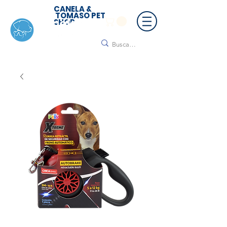
CANELA &
TOMASO PET
SHOP
🚚 ¡Contamos con envío a todo México!📦🌟
Regálanos un mensaje para cotizar tu envío |
Consulta nuestros términos y condiciones