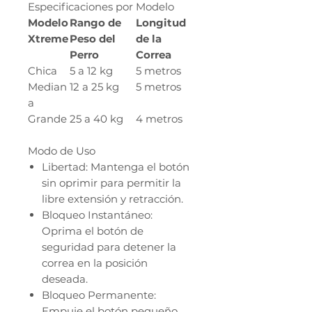
Especificaciones por Modelo
Modelo
Rango de
Longitud
Xtreme
Peso del
de la
Perro
Correa
Chica
5 a 12 kg
5 metros
Median
12 a 25 kg
5 metros
a
Grande
25 a 40 kg
4 metros
Modo de Uso
Libertad: Mantenga el botón
sin oprimir para permitir la
libre extensión y retracción.
Bloqueo Instantáneo:
Oprima el botón de
seguridad para detener la
correa en la posición
deseada.
Bloqueo Permanente:
Empuje el botón pequeño