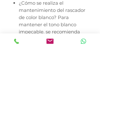
¿Cómo se realiza el
mantenimiento del rascador
de color blanco? Para
mantener el tono blanco
impecable, se recomienda
pasar una aspiradora de
mano o un rodillo quita
pelusa de forma regular para
remover el pelo muerto
acumulado. En caso de
manchas superficiales por el
uso, se puede limpiar
localmente con un paño
ligeramente húmedo y un
poco de jabón neutro,
secando de inmediato a la
sombra.
Recomendaciones de Cuidado y
Seguridad