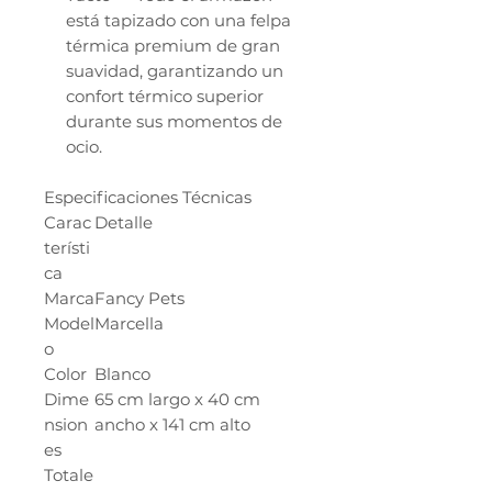
está tapizado con una felpa
térmica premium de gran
suavidad, garantizando un
confort térmico superior
durante sus momentos de
ocio.
Especificaciones Técnicas
Carac
Detalle
terísti
ca
Marca
Fancy Pets
Model
Marcella
o
Color
Blanco
Dime
65 cm largo x 40 cm
nsion
ancho x 141 cm alto
es
Totale