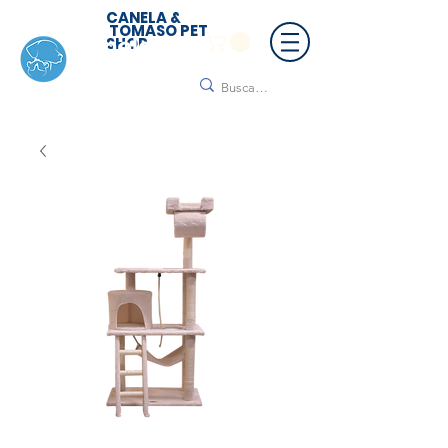
CANELA &
TOMASO PET
SHOP
🚚 ¡Contamos con envío a todo México!📦🌟
Regálanos un mensaje para cotizar tu envío |
Consulta nuestros términos y condiciones