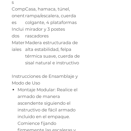
s
Comp
Casa, hamaca, túnel,
onent
rampa/escalera, cuerda
es
colgante, 4 plataformas
Inclui
mirador y 3 postes
dos
rascadores
Mater
Madera estructurada de
iales
alta estabilidad, felpa
térmica suave, cuerda de
sisal natural e instructivo
Instrucciones de Ensamblaje y
Modo de Uso
Montaje Modular: Realice el
armado de manera
ascendente siguiendo el
instructivo de fácil armado
incluido en el empaque.
Comience fijando
firmemente las escaleras y