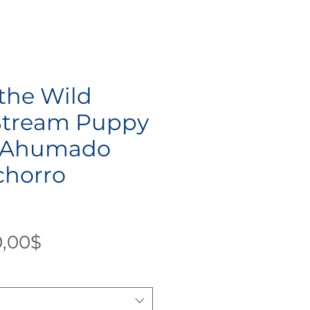
 the Wild
 Stream Puppy
 Ahumado
chorro
Precio
0,00$
de
oferta