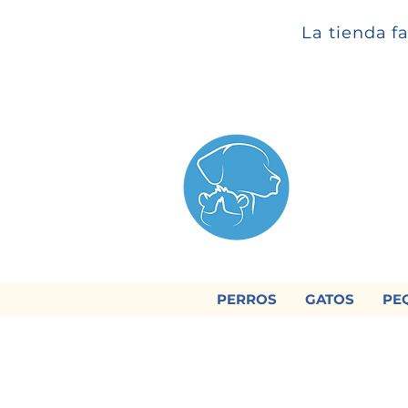
La tienda f
PERROS
GATOS
PE

Regálan