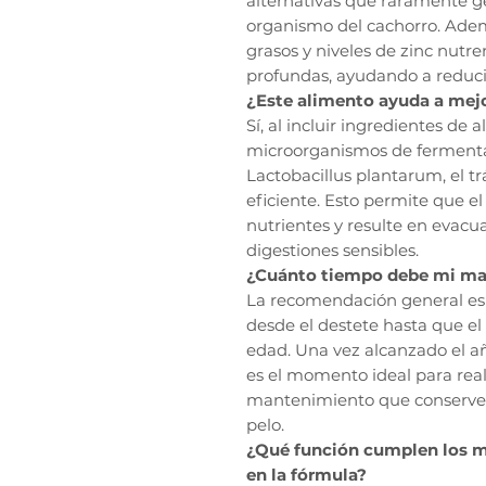
alternativas que raramente g
organismo del cachorro. Adem
grasos y niveles de zinc nutre
profundas, ayudando a reducir 
¿Este alimento ayuda a mejo
Sí, al incluir ingredientes de 
microorganismos de ferment
Lactobacillus plantarum, el tr
eficiente. Esto permite que e
nutrientes y resulte en evac
digestiones sensibles.
¿Cuánto tiempo debe mi mas
La recomendación general es 
desde el destete hasta que el
edad. Una vez alcanzado el a
es el momento ideal para real
mantenimiento que conserve l
pelo.
¿Qué función cumplen los 
en la fórmula?