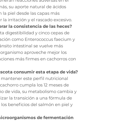
eneran reacciones adversas en el
ás, su aporte natural de ácidos
n la piel desde las capas más
la irritación y el rascado excesivo.
rar la consistencia de las heces?
alta digestibilidad y cinco cepas de
ación como Enterococcus faecium y
ánsito intestinal se vuelve más
l organismo aproveche mejor los
uaciones más firmes en cachorros con
cota consumir esta etapa de vida?
mantener este perfil nutricional
 cachorro cumpla los 12 meses de
ño de vida, su metabolismo cambia y
izar la transición a una fórmula de
os beneficios del salmón en piel y
microorganismos de fermentación