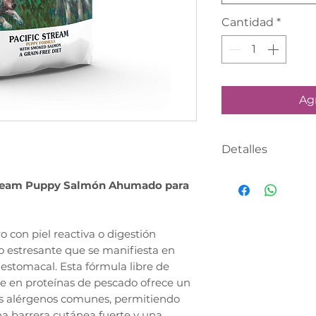
Cantidad
*
Agr
Detalles
PRODUCTO CO
Stream Puppy Salmón Ahumado para
SIGUIENTE DÍA 
de 6.3 Kg y 12.7
anticipado 2.28
o con piel reactiva o digestión
Realiza tu compr
o estresante que se manifiesta en
asesor te contac
estomacal. Esta fórmula libre de
definir tu fecha 
e en proteínas de pescado ofrece un
los alérgenos comunes, permitiendo
a barrera cutánea fuerte y una