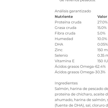
Análisis garantizado
Nutriente
Valor
Proteína cruda
27.0%
Grasa cruda
15.0%
Fibra cruda
5.0%
Humedad
10.0%
DHA
0.05%
Zinc
150 m
Selenio
0.35 
Vitamina E
150 I
Ácidos grasos Omega-6
2.4%
Ácidos grasos Omega-3
0.3%
Ingredientes
Salmón, harina de pescado de
proteína de chícharo, aceite 
ahumado, harina de salmón, s
(fuente de DHA), sal, cloruro d