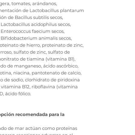
igera, tomates, arándanos,
mentación de Lactobacillus plantarum
n de Bacillus subtilis secos,
actobacillus acidophilus secos,
 Enterococcus faecium secos,
Bifidobacterium animalis secos,
teinato de hierro, proteinato de zinc,
rroso, sulfato de zinc, sulfato de
onitrato de tiamina (vitamina B1),
do de manganeso, ácido ascórbico,
tina, niacina, pantotenato de calcio,
 de sodio, clorhidrato de piridoxina
vitamina B12, riboflavina (vitamina
 ácido fólico.
 opción recomendada para la
cado de mar actúan como proteínas