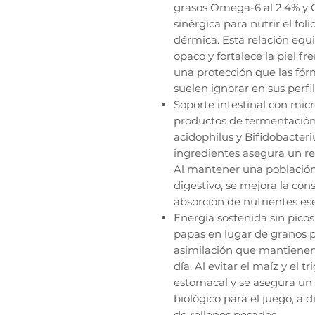
grasos Omega-6 al 2.4% y 
sinérgica para nutrir el folí
dérmica. Esta relación equil
opaco y fortalece la piel f
una protección que las fór
suelen ignorar en sus perfil
Soporte intestinal con mic
productos de fermentación
acidophilus y Bifidobacteri
ingredientes asegura un re
Al mantener una población 
digestivo, se mejora la cons
absorción de nutrientes es
Energía sostenida sin pico
papas en lugar de granos p
asimilación que mantienen 
día. Al evitar el maíz y el 
estomacal y se asegura un
biológico para el juego, a 
de rellenos pesados.