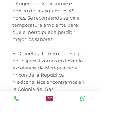
refrigerador y consumirse
dentro de las siguientes 48
horas. Se recomienda servir a
temperatura ambiente para
que el perro pueda percibir
mejor los sabores.
En Canela y Tomaso Pet Shop,
nos especializamos en llevar la
excelencia de Monge a cada
rincón de la República
Mexicana. Nos encontramos en
la Colonia del Gas,
Azcapotzalco, ofreciendo una
cobertura total con reparto en
toda la Ciudad de México,
incluyendo entregas directas en
las alcaldías Miguel Hidalgo,
Cuauhtémoc, Benito Juárez y