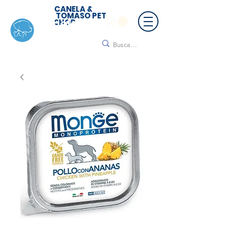
CANELA &
TOMASO PET
SHOP
🚚 ¡Contamos con envío a todo México!📦🌟
Regálanos un mensaje para cotizar tu envío |
Consulta nuestros términos y condiciones