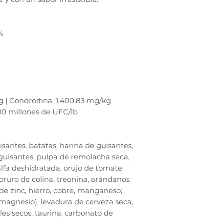
%
 | Condroitina: 1,400.83 mg/kg
00 millones de UFC/lb
santes, batatas, harina de guisantes,
 guisantes, pulpa de remolacha seca,
falfa deshidratada, orujo de tomate
cloruro de colina, treonina, arándanos
de zinc, hierro, cobre, manganeso;
 magnesio), levadura de cerveza seca,
es secos, taurina, carbonato de