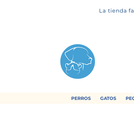
La tienda f
PERROS
GATOS
PE

Regálan