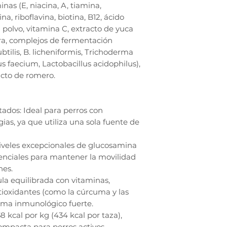
inas (E, niacina, A, tiamina,
na, riboflavina, biotina, B12, ácido
 en polvo, vitamina C, extracto de yuca
ura, complejos de fermentación
ubtilis, B. licheniformis, Trichoderma
 faecium, Lactobacillus acidophilus),
racto de romero.
tados: Ideal para perros con
ias, ya que utiliza una sola fuente de
niveles excepcionales de glucosamina
senciales para mantener la movilidad
nes.
la equilibrada con vitaminas,
ntioxidantes (como la cúrcuma y las
ema inmunológico fuerte.
8 kcal por kg (434 kcal por taza),
ompacta para perros activos.