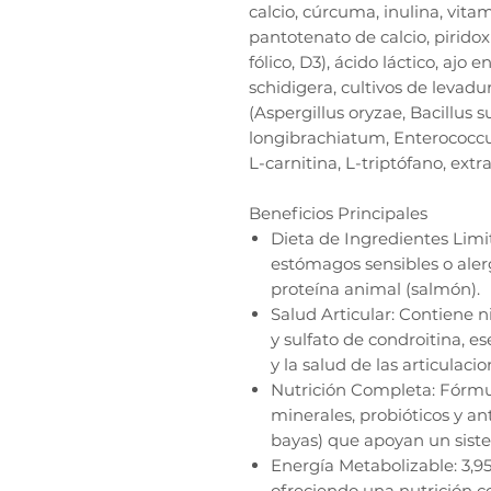
calcio, cúrcuma, inulina, vitam
pantotenato de calcio, piridoxi
fólico, D3), ácido láctico, ajo
schidigera, cultivos de levad
(Aspergillus oryzae, Bacillus s
longibrachiatum, Enterococcus
L-carnitina, L-triptófano, ext
Beneficios Principales
Dieta de Ingredientes Limi
estómagos sensibles o alerg
proteína animal (salmón).
Salud Articular: Contiene 
y sulfato de condroitina, e
y la salud de las articulacio
Nutrición Completa: Fórmu
minerales, probióticos y a
bayas) que apoyan un sist
Energía Metabolizable: 3,95
ofreciendo una nutrición c