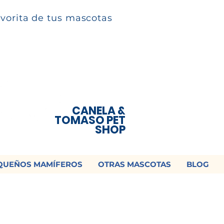
avorita de tus mascotas
CANELA &
TOMASO PET
SHOP
QUEÑOS MAMÍFEROS
OTRAS MASCOTAS
BLOG
 ¡Contamos con envío a todo México!📦
os un mensaje para cotizar tu envío |
Consulta nuestros términos y con