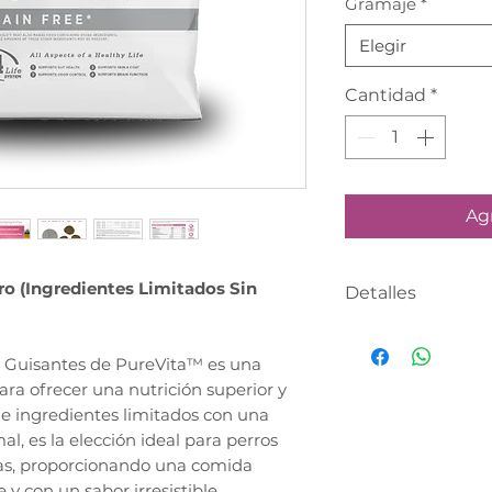
Gramaje
*
Elegir
Cantidad
*
Agr
o (Ingredientes Limitados Sin
Detalles
PRODUCTO CO
SIGUIENTE DÍA
 y Guisantes de PureVita™ es una
Realiza tu compr
a ofrecer una nutrición superior y
asesor te contac
 de ingredientes limitados con una
l, es la elección ideal para perros
definir tu fecha 
ias, proporcionando una comida
 y con un sabor irresistible.