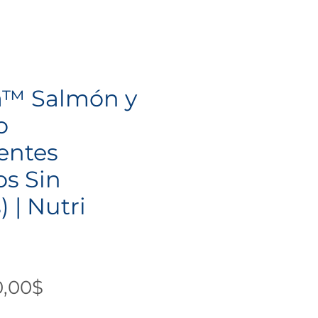
a™ Salmón y
o
entes
os Sin
) | Nutri
Precio
0,00$
de