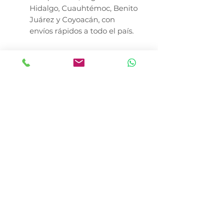
Hidalgo, Cuauhtémoc, Benito
Juárez y Coyoacán, con
envíos rápidos a todo el país.
Nota Crítica: La pérdida de peso
efectiva debe combinarse con
una rutina de ejercicio
moderado. Evite dar premios o
sobras de comida humana
durante el tratamiento para no
sabotear los resultados.
CONSULTE A SU MÉDICO
VETERINARIO.
*El precio no incluye envió
En Canela y Tomaso Pet Shop,
nos especializamos en llevar lo
mejor de Purina Pro Plan a
cada rincón de la República