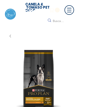
CANELA &
TOMASO PET
SHOP
🚚 ¡Contamos con envío a todo México!📦🌟
Regálanos un mensaje para cotizar tu envío |
Consulta nuestros términos y condiciones