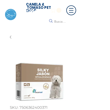
CANELA &
TOMASO PET
SHOP
🚚 ¡Contamos con envío a todo México!📦🌟
Regálanos un mensaje para cotizar tu envío |
Consulta nuestros términos y condiciones
SKU: 7506362400371