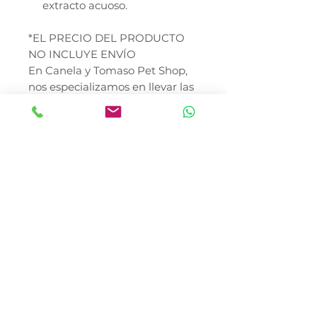
extracto acuoso.
*EL PRECIO DEL PRODUCTO
NO INCLUYE ENVÍO
En Canela y Tomaso Pet Shop,
nos especializamos en llevar las
soluciones de salud y bienestar
de Mederilab a cada rincón de
la República Mexicana. Nos
encontramos en la Colonia del
Gas, Azcapotzalco, ofreciendo
una cobertura total con reparto
en toda la Ciudad de México,
incluyendo entregas directas en
las alcaldías Miguel Hidalgo,
Cuauhtémoc, Benito Juárez y
zonas estratégicas de Coyoacán.
No importa si te encuentras en
el corazón de la CDMX o en
cualquier otro estado del país;