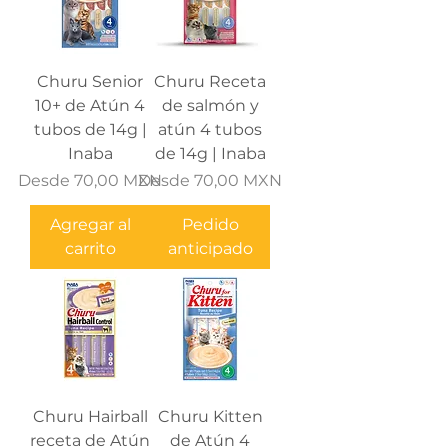
Churu Senior
Churu Receta
10+ de Atún 4
de salmón y
tubos de 14g |
atún 4 tubos
Inaba
de 14g | Inaba
Precio de oferta
Precio de oferta
Desde
70,00 MXN
Desde
70,00 MXN
Agregar al
Pedido
carrito
anticipado
Churu Hairball
Churu Kitten
receta de Atún
de Atún 4