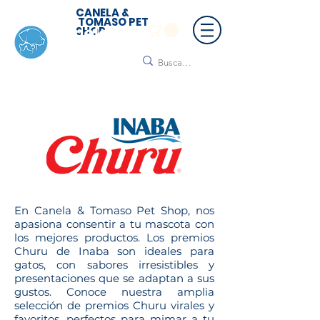
CANELA &
TOMASO PET
SHOP
🚚 ¡Contamos con envío a todo México!📦🌟
Regálanos un mensaje para cotizar tu envío |
Consulta nuestros términos y condiciones
En Canela & Tomaso Pet Shop, nos
apasiona consentir a tu mascota con
los mejores productos. Los premios
Churu de Inaba son ideales para
gatos, con sabores irresistibles y
presentaciones que se adaptan a sus
gustos. Conoce nuestra amplia
selección de premios Churu virales y
favoritos, perfectos para mimar a tu