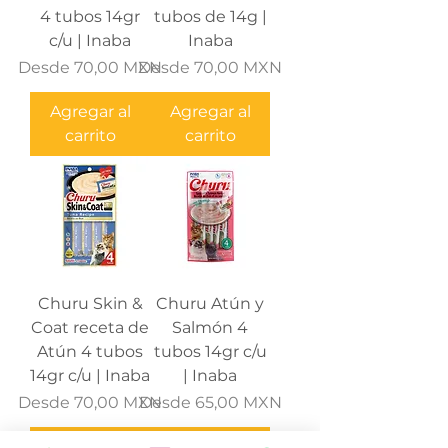
4 tubos 14gr
tubos de 14g |
c/u | Inaba
Inaba
Precio de oferta
Precio de oferta
Desde
70,00 MXN
Desde
70,00 MXN
Agregar al
Agregar al
carrito
carrito
Churu Skin &
Churu Atún y
Coat receta de
Salmón 4
Atún 4 tubos
tubos 14gr c/u
14gr c/u | Inaba
| Inaba
Precio de oferta
Precio de oferta
Desde
70,00 MXN
Desde
65,00 MXN
Agregar al
Pedido