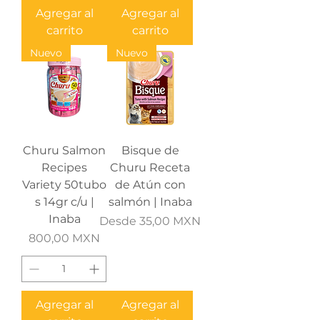
Agregar al
Agregar al
carrito
carrito
Nuevo
Nuevo
Churu Salmon
Bisque de
Recipes
Churu Receta
Variety 50tubo
de Atún con
s 14gr c/u |
salmón | Inaba
Inaba
Precio de oferta
Desde
35,00 MXN
Precio
800,00 MXN
Agregar al
Agregar al