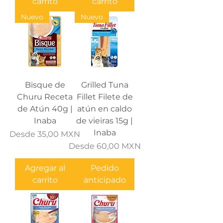
carrito
carrito
Nuevo
Nuevo
Bisque de
Grilled Tuna
Churu Receta
Fillet Filete de
de Atún 40g |
atún en caldo
Inaba
de vieiras 15g |
Inaba
Precio de oferta
Desde
35,00 MXN
Precio de oferta
Desde
60,00 MXN
Agregar al
Pedido
carrito
anticipado