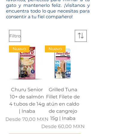
gato y mantenerlo feliz. ¡Visítanos y
encuentra todo lo que necesitas para
consentir a tu fiel compañero!
Filtro
Nuevo
Nuevo
Churu Senior
Grilled Tuna
10+ de salmón
Fillet Filete de
4 tubos de 14g
atún en caldo
| Inaba
de cangrejo
15g | Inaba
Precio de oferta
Desde
70,00 MXN
Precio de oferta
Desde
60,00 MXN