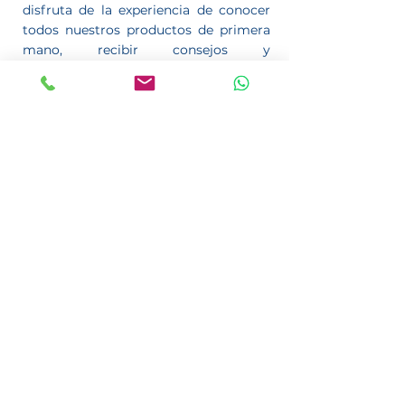
disfruta de la experiencia de conocer
todos nuestros productos de primera
mano, recibir consejos y
recomendaciones personalizadas para
tu mascota, e incluso conocer a otros
amantes de los animales como tú.
¡Aquí te esperamos!
Llegamos hasta ti.
En Canela y Tomaso Pet Shop estamos
comprometidos con hacer que la vida
sea más fácil y práctica. Es por eso por
lo que ofrecemos nuestro servicio de