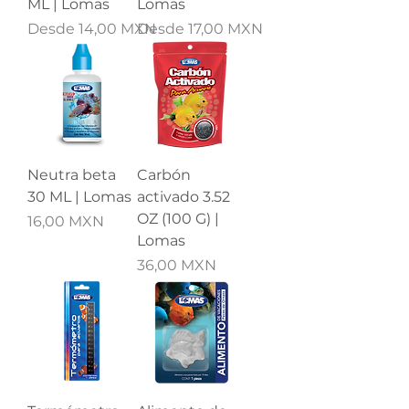
ML | Lomas
Lomas
Precio de oferta
Precio de oferta
Desde
14,00 MXN
Desde
17,00 MXN
Neutra beta
Carbón
30 ML | Lomas
activado 3.52
OZ (100 G) |
Precio
16,00 MXN
Lomas
Precio
36,00 MXN