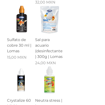
Precio
32,00 MXN
Sulfato de
Sal para
cobre 30 ml |
acuario
Lomas
(desinfectante
) 300g | Lomas
Precio
15,00 MXN
Precio
24,00 MXN
Crystalize 60
Neutra stress |