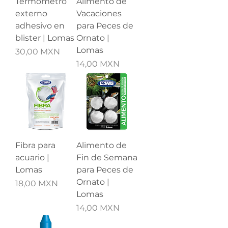
Termómetro
Alimento de
externo
Vacaciones
adhesivo en
para Peces de
blister | Lomas
Ornato |
Lomas
Precio
30,00 MXN
Precio
14,00 MXN
Fibra para
Alimento de
acuario |
Fin de Semana
Lomas
para Peces de
Ornato |
Precio
18,00 MXN
Lomas
Precio
14,00 MXN