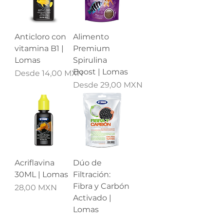
Anticloro con
Alimento
vitamina B1 |
Premium
Lomas
Spirulina
Boost | Lomas
Precio de oferta
Desde
14,00 MXN
Precio de oferta
Desde
29,00 MXN
Acriflavina
Dúo de
30ML | Lomas
Filtración:
Fibra y Carbón
Precio
28,00 MXN
Activado |
Lomas