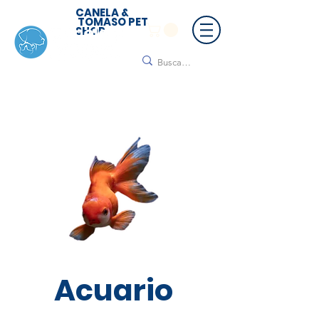
CANELA &
TOMASO PET
SHOP
🚚 ¡Contamos con envío a todo México!📦🌟
Regálanos un mensaje para cotizar tu envío |
Consulta nuestros términos y condiciones
Acuario