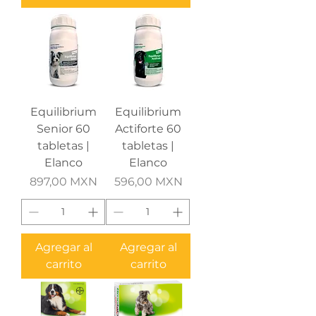
Equilibrium
Equilibrium
Senior 60
Actiforte 60
tabletas |
tabletas |
Elanco
Elanco
Precio
Precio
897,00 MXN
596,00 MXN
Agregar al
Agregar al
carrito
carrito