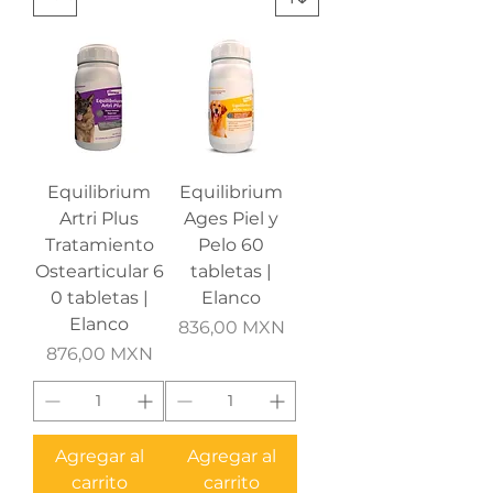
Equilibrium
Equilibrium
Artri Plus
Ages Piel y
Tratamiento
Pelo 60
Ostearticular 6
tabletas |
0 tabletas |
Elanco
Elanco
Precio
836,00 MXN
Precio
876,00 MXN
Agregar al
Agregar al
carrito
carrito