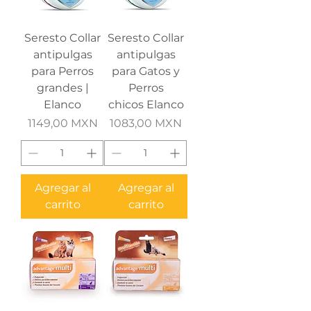
Seresto Collar
Seresto Collar
antipulgas
antipulgas
para Perros
para Gatos y
grandes |
Perros
Elanco
chicos Elanco
Precio
Precio
1149,00 MXN
1083,00 MXN
Agregar al
Agregar al
carrito
carrito