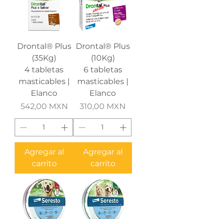
Drontal® Plus
Drontal® Plus
(35Kg)
(10Kg)
4 tabletas
6 tabletas
masticables |
masticables |
Elanco
Elanco
Precio
Precio
542,00 MXN
310,00 MXN
Agregar al
Agregar al
carrito
carrito