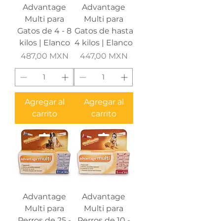
Advantage
Advantage
Multi para
Multi para
Gatos de 4 - 8
Gatos de hasta
kilos | Elanco
4 kilos | Elanco
Precio
Precio
487,00 MXN
447,00 MXN
Agregar al
Agregar al
carrito
carrito
Advantage
Advantage
Multi para
Multi para
Perros de 25 -
Perros de 10 -