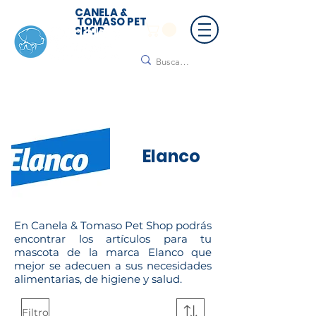
CANELA &
TOMASO PET
SHOP
🚚 ¡Contamos con envío a todo México!📦🌟
Regálanos un mensaje para cotizar tu envío |
Consulta nuestros términos y condiciones
Elanco
En Canela & Tomaso Pet Shop podrás
encontrar los artículos para tu
mascota de la marca Elanco que
mejor se adecuen a sus necesidades
alimentarias, de higiene y salud.
Filtro