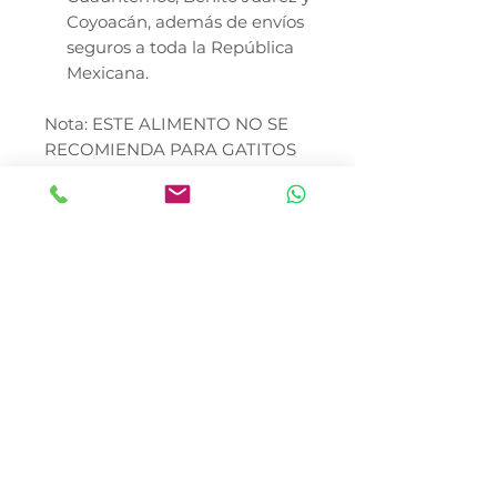
Coyoacán, además de envíos
seguros a toda la República
Mexicana.
Nota: ESTE ALIMENTO NO SE
RECOMIENDA PARA GATITOS
O GATAS GESTANTES. EN CASO
DE EMBARAZO O LACTANCIA,
CAMBIE A LAS FÓRMULAS
SCIENCE DIET KITTEN.
*El precio no incluye envió
En Canela y Tomaso Pet Shop,
nos especializamos en llevar lo
mejor de Hill's a cada rincón de
la República Mexicana. Nos
encontramos en la Colonia del
Gas, Azcapotzalco, ofrecemos
una cobertura total con reparto