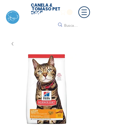
CANELA &
TOMASO PET
SHOP
🚚 ¡Contamos con envío a todo México!📦🌟
Regálanos un mensaje para cotizar tu envío |
Consulta nuestros términos y condiciones