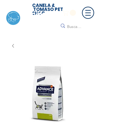
CANELA &
TOMASO PET
SHOP
🚚 ¡Contamos con envío a todo México!📦🌟
Regálanos un mensaje para cotizar tu envío |
Consulta nuestros términos y condiciones