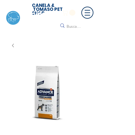
CANELA &
TOMASO PET
SHOP
🚚 ¡Contamos con envío a todo México!📦🌟
Regálanos un mensaje para cotizar tu envío |
Consulta nuestros términos y condiciones