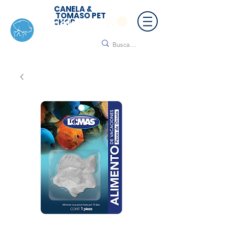
CANELA &
TOMASO PET
SHOP
🚚 ¡Contamos con envío a todo México!📦🌟
Regálanos un mensaje para cotizar tu envío |
Consulta nuestros términos y condiciones