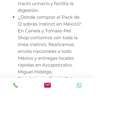
tracto urinario y facilita la
digestión.
¿Dónde comprar el Pack de
12 sobres Instinct en México?:
En Canela y Tomaso Pet
Shop contamos con toda la
línea Instinct. Realizamos
envíos nacionales a todo
México y entregas locales
rápidas en Azcapotzalco,
Miguel Hidalgo,
Cuauhtémoc, Benito Juárez,
Coyoacán y diversas zonas de
la CDMX.
Nota: Consulte siempre a su
médico veterinario para ajustar
el plan nutricional según las
necesidades individuales de