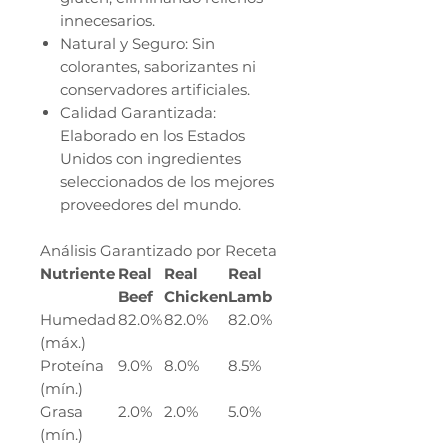
innecesarios.
Natural y Seguro: Sin
colorantes, saborizantes ni
conservadores artificiales.
Calidad Garantizada:
Elaborado en los Estados
Unidos con ingredientes
seleccionados de los mejores
proveedores del mundo.
Análisis Garantizado por Receta
Nutriente
Real
Real
Real
Beef
Chicken
Lamb
Humedad
82.0%
82.0%
82.0%
(máx.)
Proteína
9.0%
8.0%
8.5%
(mín.)
Grasa
2.0%
2.0%
5.0%
(mín.)