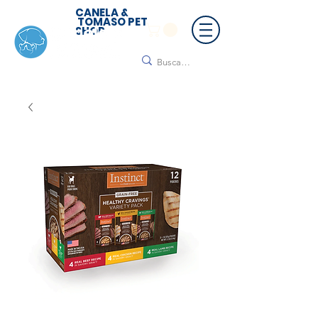
CANELA &
TOMASO PET
SHOP
🚚 ¡Contamos con envío a todo México!📦🌟
Regálanos un mensaje para cotizar tu envío |
Consulta nuestros términos y condiciones