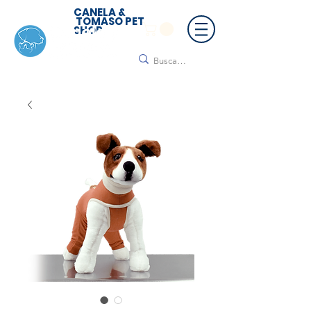
CANELA &
TOMASO PET
SHOP
🚚 ¡Contamos con envío a todo México!📦🌟
Regálanos un mensaje para cotizar tu envío |
Consulta nuestros términos y condiciones