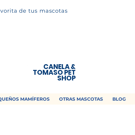
avorita de tus mascotas
CANELA &
TOMASO PET
SHOP
QUEÑOS MAMÍFEROS
OTRAS MASCOTAS
BLOG
 ¡Contamos con envío a todo México!📦
os un mensaje para cotizar tu envío |
Consulta nuestros términos y con