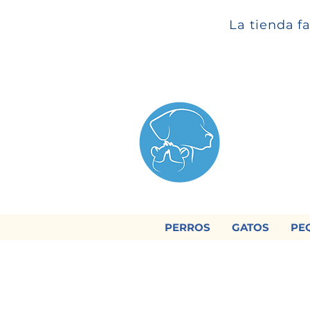
La tienda f
PERROS
GATOS
PE

Regálan