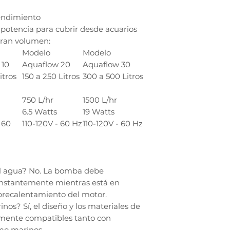
endimiento
 potencia para cubrir desde acuarios
ran volumen:
Modelo
Modelo
 10
Aquaflow 20
Aquaflow 30
itros
150 a 250 Litros
300 a 500 Litros
750 L/hr
1500 L/hr
6.5 Watts
19 Watts
 60
110-120V - 60 Hz
110-120V - 60 Hz
el agua? No. La bomba debe
stantemente mientras está en
obrecalentamiento del motor.
nos? Sí, el diseño y los materiales de
lmente compatibles tanto con
mo marinos.