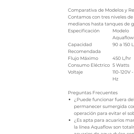
Comparativa de Modelos y R
Contamos con tres niveles de
medianos hasta tanques de g
Especificación
Modelo
Aquaflow
Capacidad
90 a 150 L
Recomendada
Flujo Máximo
450 L/hr
Consumo Eléctrico
5 Watts
Voltaje
110-120V -
Hz
Preguntas Frecuentes
¿Puede funcionar fuera d
permanecer sumergida con
operación para evitar el s
¿Es apta para acuarios mari
la línea Aquaflow son tota
acuarios de agua dulce co