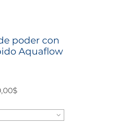
de poder con
ápido Aquaflow
Precio
0,00$
de
oferta