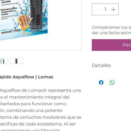
Compártenos tus da
dar una fecha esti
Ped
Detalles
Producto bajo p
rápido Aquaflow | Lomas
Realiza tu compr
r Aquaflow de Lomas® representa una
asesor te contac
ara el mantenimiento integral del
definir tu fecha 
 diseñados para funcionar como
ración, combinando una potente
istema de cartuchos modulares que se
ecíficas de cada ecosistema. Al ser
proporcionan una filtración