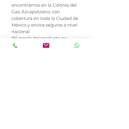
encontramos en la Colonia del
Gas, Azcapotzalco, con
cobertura en toda la Ciudad de
México y envíos seguros a nivel
nacional.
*El precio del producto no
incluye costo de envío. El uso de
este producto es
responsabilidad del dueño de la
mascota. En Canela & Tomaso
Pet Shop somos una tienda
100% mexicana comprometida
con el bienestar integral de tu
mascota, porque para nosotros
también son familia.