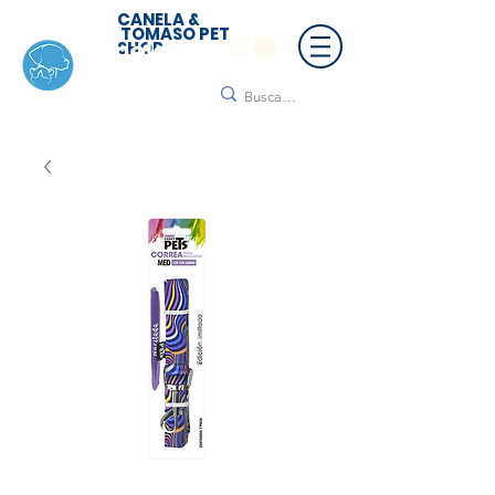
CANELA &
TOMASO PET
SHOP
🚚 ¡Contamos con envío a todo México!📦🌟
Regálanos un mensaje para cotizar tu envío |
Consulta nuestros términos y condiciones