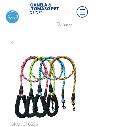
CANELA &
TOMASO PET
SHOP
🚚 ¡Contamos con envío a todo México!📦🌟
Regálanos un mensaje para cotizar tu envío |
Consulta nuestros términos y condiciones
SKU: CT6396