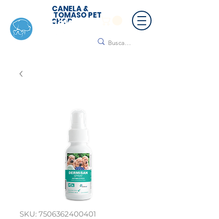
CANELA &
TOMASO PET
SHOP
🚚 ¡Contamos con envío a todo México!📦🌟
Regálanos un mensaje para cotizar tu envío |
Consulta nuestros términos y condiciones
SKU: 7506362400401