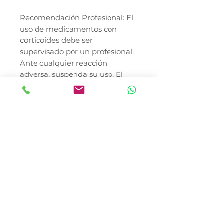
Recomendación Profesional: El
uso de medicamentos con
corticoides debe ser
supervisado por un profesional.
Ante cualquier reacción
adversa, suspenda su uso. El
precio del producto no incluye
costo de envío.
*EL PRECIO DEL PRODUCTO
NO INCLUYE ENVÍO
En Canela y Tomaso Pet Shop,
nos especializamos en llevar las
soluciones de salud y bienestar
de Mederilab a cada rincón de
la República Mexicana. Nos
encontramos en la Colonia del
Gas, Azcapotzalco, ofreciendo