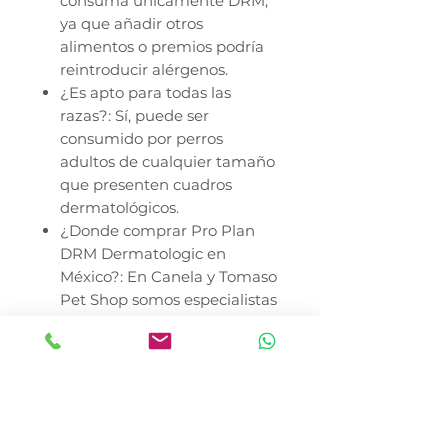
consuma únicamente DRM,
ya que añadir otros
alimentos o premios podría
reintroducir alérgenos.
¿Es apto para todas las
razas?: Sí, puede ser
consumido por perros
adultos de cualquier tamaño
que presenten cuadros
dermatológicos.
¿Donde comprar Pro Plan
DRM Dermatologic en
México?: En Canela y Tomaso
Pet Shop somos especialistas
en nutrición clínica para
pieles sensibles. Entregamos
en Azcapotzalco, Miguel
Hidalgo, Cuauhtémoc, Benito
Juárez y Coyoacán, con
envíos rápidos a todo el país.