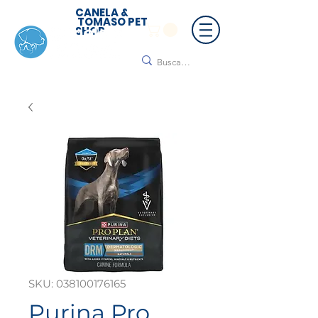
CANELA &
TOMASO PET
SHOP
🚚 ¡Contamos con envío a todo México!📦🌟
Regálanos un mensaje para cotizar tu envío |
Consulta nuestros términos y condiciones
SKU: 038100176165
Purina Pro