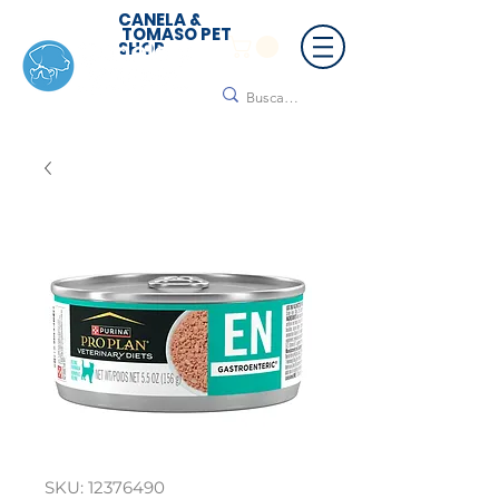
CANELA &
TOMASO PET
SHOP
🚚 ¡Contamos con envío a todo México!📦🌟
Regálanos un mensaje para cotizar tu envío |
Consulta nuestros términos y condiciones
SKU: 12376490