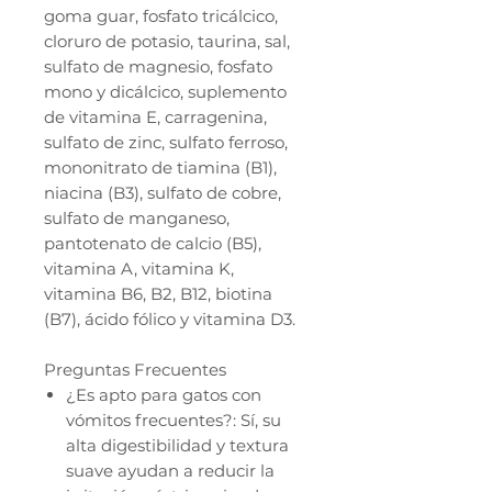
goma guar, fosfato tricálcico,
cloruro de potasio, taurina, sal,
sulfato de magnesio, fosfato
mono y dicálcico, suplemento
de vitamina E, carragenina,
sulfato de zinc, sulfato ferroso,
mononitrato de tiamina (B1),
niacina (B3), sulfato de cobre,
sulfato de manganeso,
pantotenato de calcio (B5),
vitamina A, vitamina K,
vitamina B6, B2, B12, biotina
(B7), ácido fólico y vitamina D3.
Preguntas Frecuentes
¿Es apto para gatos con
vómitos frecuentes?: Sí, su
alta digestibilidad y textura
suave ayudan a reducir la