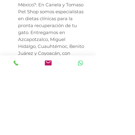
México?: En Canela y Tomaso
Pet Shop somos especialistas
en dietas clínicas para la
pronta recuperación de tu
gato. Entregamos en
Azcapotzalco, Miguel
Hidalgo, Cuauhtémoc, Benito
Juárez y Coyoacán, con
envíos rápidos a todo el país.
Nota Crítica: Al ser una dieta
terapéutica, su administración
debe ser supervisada por un
profesional. Es fundamental
para gatos con pancreatitis o
enfermedad inflamatoria
intestinal (IBD). CONSULTE A
SU MÉDICO VETERINARIO.