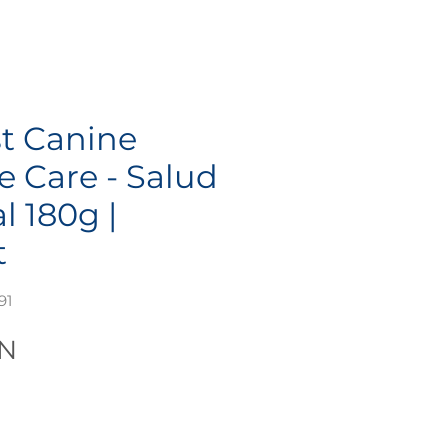
st Canine
e Care - Salud
l 180g |
t
91
Precio
XN