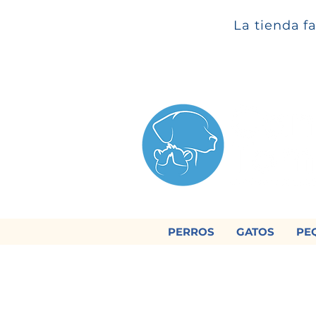
La tienda f
PERROS
GATOS
PE

Regálan