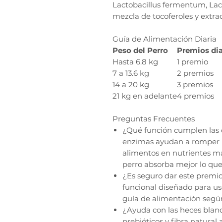
Lactobacillus fermentum, Lacto
mezcla de tocoferoles y extra
Guía de Alimentación Diaria
Peso del Perro
Premios dia
Hasta 6.8 kg
1 premio
7 a 13.6 kg
2 premios
14 a 20 kg
3 premios
21 kg en adelante
4 premios
Preguntas Frecuentes
¿Qué función cumplen las 
enzimas ayudan a romper l
alimentos en nutrientes m
perro absorba mejor lo qu
¿Es seguro dar este premio
funcional diseñado para us
guía de alimentación según
¿Ayuda con las heces bland
prebióticos y fibra natural 