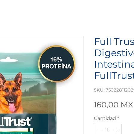
Full Tru
Digestiv
Intestina
FullTrus
SKU: 75022811202
160,00 M
Cantidad
*