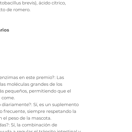
bacillus brevis), ácido cítrico,
cto de romero.
rios
enzimas en este premio?: Las
as moléculas grandes de los
ás pequeños, permitiendo que el
e come.
 diariamente?: Sí, es un suplemento
o frecuente, siempre respetando la
 el peso de la mascota.
as?: Sí, la combinación de
ayuda a regular el tránsito intestinal y