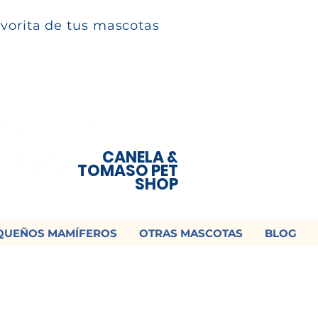
avorita de tus mascotas
CANELA &
TOMASO PET
SHOP
QUEÑOS MAMÍFEROS
OTRAS MASCOTAS
BLOG
 ¡Contamos con envío a todo México!📦
os un mensaje para cotizar tu envío |
Consulta nuestros términos y con