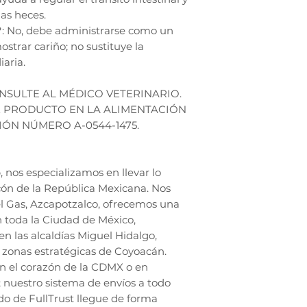
las heces.
: No, debe administrarse como un
strar cariño; no sustituye la
aria.
ONSULTE AL MÉDICO VETERINARIO.
E PRODUCTO EN LA ALIMENTACIÓN
IÓN NÚMERO A-0544-1475.
nos especializamos en llevar lo
cón de la República Mexicana. Nos
l Gas, Azcapotzalco, ofrecemos una
n toda la Ciudad de México,
en las alcaldías Miguel Hidalgo,
zonas estratégicas de Coyoacán.
en el corazón de la CDMX o en
; nuestro sistema de envíos a todo
do de FullTrust llegue de forma