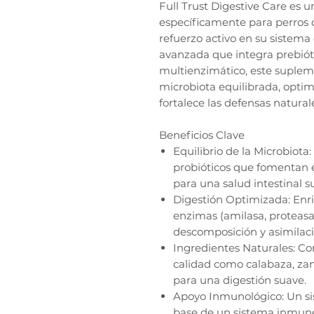
Full Trust Digestive Care es 
específicamente para perros 
refuerzo activo en su sistema
avanzada que integra prebióti
multienzimático, este suple
microbiota equilibrada, optim
fortalece las defensas naturale
Beneficios Clave
Equilibrio de la Microbiota
probióticos que fomentan e
para una salud intestinal s
Digestión Optimizada: Enr
enzimas (amilasa, proteasa, 
descomposición y asimilaci
Ingredientes Naturales: Con
calidad como calabaza, zan
para una digestión suave.
Apoyo Inmunológico: Un sis
base de un sistema inmune