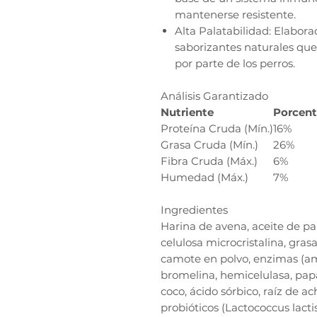
mantenerse resistente.
Alta Palatabilidad: Elabora
saborizantes naturales que
por parte de los perros.
Análisis Garantizado
Nutriente
Porcent
Proteína Cruda (Mín.)
16%
Grasa Cruda (Mín.)
26%
Fibra Cruda (Máx.)
6%
Humedad (Máx.)
7%
Ingredientes
Harina de avena, aceite de pal
celulosa microcristalina, gras
camote en polvo, enzimas (amil
bromelina, hemicelulasa, papaí
coco, ácido sórbico, raíz de ac
probióticos (Lactococcus lacti