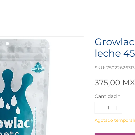
Growlac
leche 45
SKU: 7502262631
375,00 M
Cantidad
*
Agotado tempora