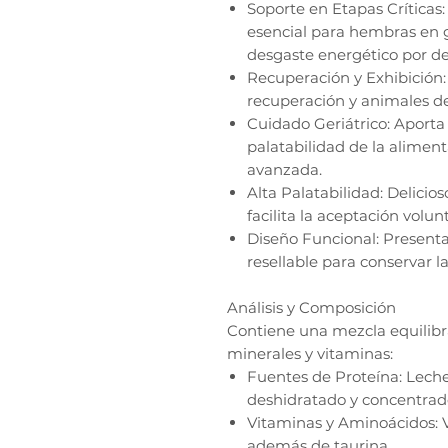
Soporte en Etapas Crític
esencial para hembras en g
desgaste energético por d
Recuperación y Exhibición
recuperación y animales de
Cuidado Geriátrico: Aporta 
palatabilidad de la alimen
avanzada.
Alta Palatabilidad: Delicio
facilita la aceptación volunt
Diseño Funcional: Present
resellable para conservar l
Análisis y Composición
Contiene una mezcla equilibra
minerales y vitaminas:
Fuentes de Proteína: Lech
deshidratado y concentrad
Vitaminas y Aminoácidos: V
además de taurina.