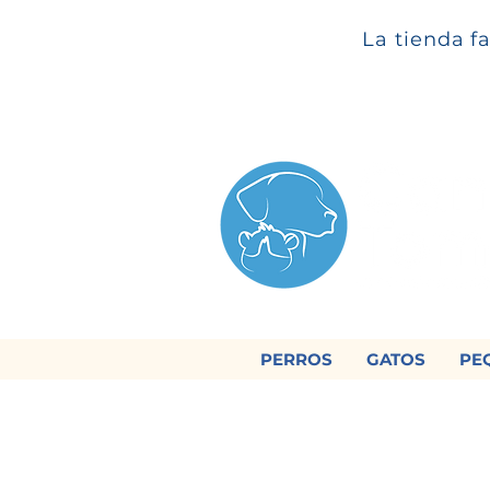
La tienda f
PERROS
GATOS
PE

Regálan