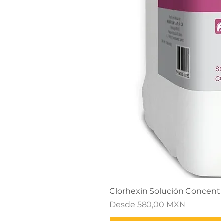
Clorhexin Solución Concentr
Precio de oferta
Desde
580,00 MXN