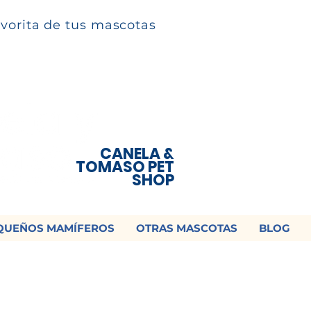
avorita de tus mascotas
CANELA &
TOMASO PET
SHOP
QUEÑOS MAMÍFEROS
OTRAS MASCOTAS
BLOG
 ¡Contamos con envío a todo México!📦
os un mensaje para cotizar tu envío |
Consulta nuestros términos y con