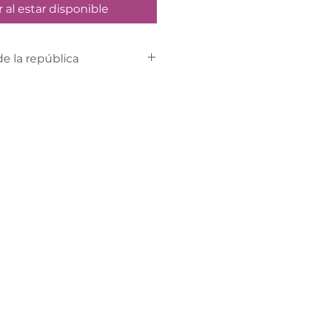
r al estar disponible
de la república
p al 734-191-1325 para
nvío al interior de la