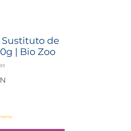
 Sustituto de
0g | Bio Zoo
389
Precio
XN
lmente