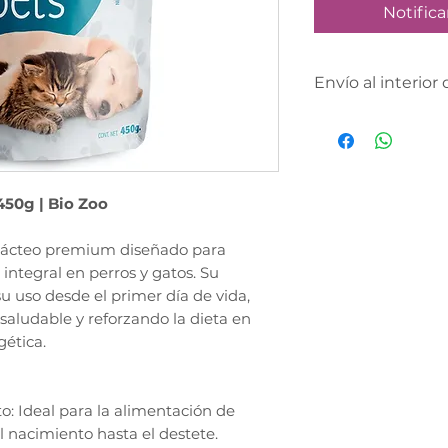
Notifica
Envío al interior 
Envía un whatsap
poder cotizar tu e
república.
450g | Bio Zoo
 lácteo premium diseñado para
 integral en perros y gatos. Su
u uso desde el primer día de vida,
aludable y reforzando la dieta en
gética.
: Ideal para la alimentación de
l nacimiento hasta el destete.