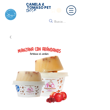
CANELA &
TOMASO PET
SHOP
🚚 ¡Contamos con envío a todo México!📦🌟
Regálanos un mensaje para cotizar tu envío |
Consulta nuestros términos y condiciones