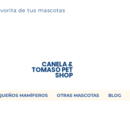
avorita de tus mascotas
CANELA &
TOMASO PET
SHOP
QUEÑOS MAMÍFEROS
OTRAS MASCOTAS
BLOG
 ¡Contamos con envío a todo México!📦
os un mensaje para cotizar tu envío |
Consulta nuestros términos y con