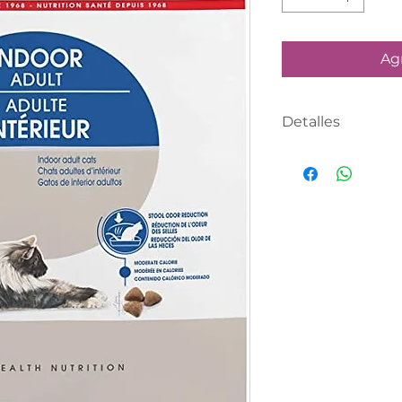
Agr
Detalles
Presentación de
tienda
Presentación de
anticipado con 
hábil en pedido
5 pm
Realiza tu compr
asesor te contac
definir tu fecha 