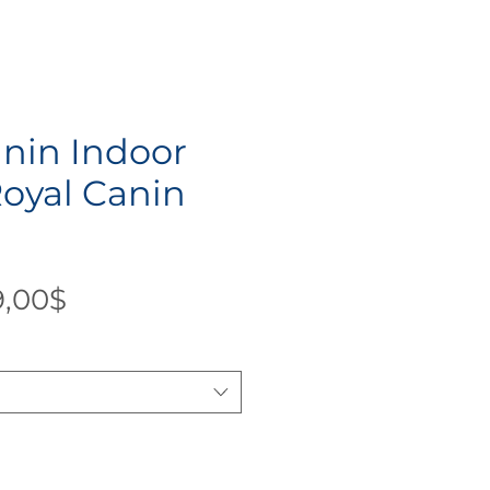
anin Indoor
Royal Canin
Precio
9,00$
de
oferta