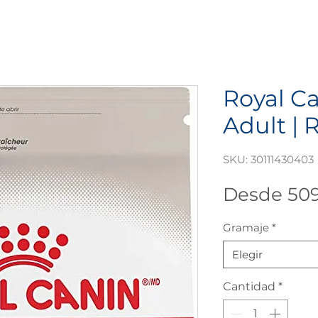
Royal C
Adult | 
SKU: 30111430403
Desde
50
Gramaje
*
Elegir
Cantidad
*