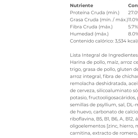
Nutriente
Con
Proteína Cruda (mín.)
27.
Grasa Cruda (mín. / máx.)
11.0
Fibra Cruda (máx.)
5.7%
Humedad (máx.)
8.0
Contenido calórico: 3,534 kcal/
Lista Integral de Ingredientes
Harina de pollo, maíz, arroz c
trigo, grasa de pollo, gluten d
arroz integral, fibra de chícha
remolacha deshidratada, aceite
de cerveza, silicoaluminato só
potasio, fructooligosacáridos, 
semillas de psyllium, sal, DL-
de huevo, carbonato de calcio, 
riboflavina, B5, B1, B6, A, B12, 
oligoelementos [zinc, hierro, 
carnitina, extracto de romer