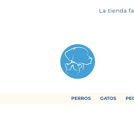
La tienda f
PERROS
GATOS
PE

Regálan