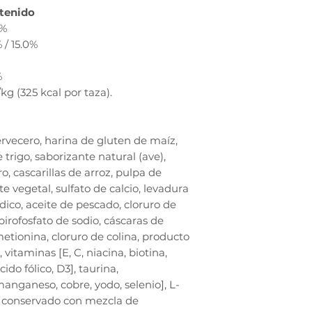
tenido
0%
% / 15.0%
%
kg (325 kcal por taza).
ervecero, harina de gluten de maíz,
e trigo, saborizante natural (ave),
ro, cascarillas de arroz, pulpa de
 vegetal, sulfato de calcio, levadura
dico, aceite de pescado, cloruro de
pirofosfato de sodio, cáscaras de
metionina, cloruro de colina, producto
vitaminas [E, C, niacina, biotina,
ácido fólico, D3], taurina,
manganeso, cobre, yodo, selenio], L-
o, conservado con mezcla de