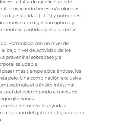
eces: La falta de ejercicio puede
stinal, provocando heces más olorosas.
ta digestibilidad (L.I.P.) y nutrientes
 promueve una digestión óptima y
vamente la cantidad y el olor de los
do: Formulado con un nivel de
al bajo nivel de actividad de los
 a prevenir el sobrepeso y a
rporal saludable.
Al pasar más tiempo acicalándose, los
 más pelo. Una combinación exclusiva
um) estimula el tránsito intestinal,
atural del pelo ingerido a través de
regurgitaciones.
io preciso de minerales ayuda a
ema urinario del gato adulto, una zona
a.