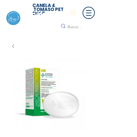
CANELA &
TOMASO PET
SHOP
🚚 ¡Contamos con envío a todo México!📦🌟
Regálanos un mensaje para cotizar tu envío |
Consulta nuestros términos y condiciones