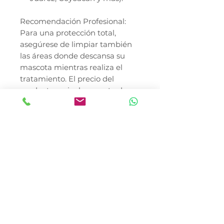
Recomendación Profesional:
Para una protección total,
asegúrese de limpiar también
las áreas donde descansa su
mascota mientras realiza el
tratamiento. El precio del
producto no incluye costo de
envío. Consulte al Médico
Veterinario antes de usar el
producto.
* El precio no incluye envió
En Canela y Tomaso Pet Shop,
nos especializamos en llevar la
línea de cuidado avanzado
Medical Solutions de Fancy Pets
a cada rincón de la República
Mexicana. Nos encontramos en