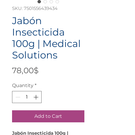
SKU: 7501556439434
Jabón
Insecticida
100g | Medical
Solutions
Price
78,00$
Quantity
*
Add to Cart
Jabón Insecticida 100g |