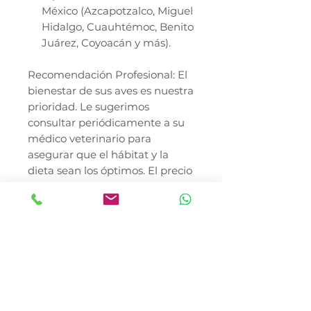
México (Azcapotzalco, Miguel
Hidalgo, Cuauhtémoc, Benito
Juárez, Coyoacán y más).
Recomendación Profesional: El
bienestar de sus aves es nuestra
prioridad. Le sugerimos
consultar periódicamente a su
médico veterinario para
asegurar que el hábitat y la
dieta sean los óptimos. El precio
del producto no incluye costo
de envío.
* El precio no incluye envió
En Canela y Tomaso Pet Shop,
nos especializamos en llevar la
amplia variedad de accesorios,
juguetes y soluciones de