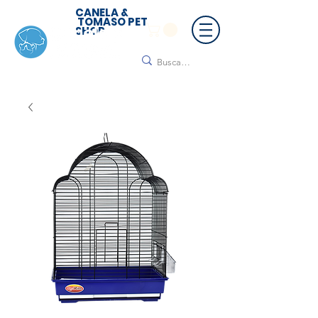
CANELA &
TOMASO PET
SHOP
🚚 ¡Contamos con envío a todo México!📦🌟
Regálanos un mensaje para cotizar tu envío |
Consulta nuestros términos y condiciones