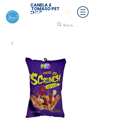
CANELA &
TOMASO PET
SHOP
🚚 ¡Contamos con envío a todo México!📦🌟
Regálanos un mensaje para cotizar tu envío |
Consulta nuestros términos y condiciones