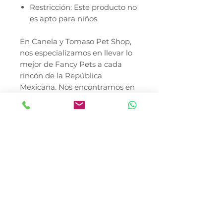
Restricción: Este producto no
es apto para niños.
En Canela y Tomaso Pet Shop,
nos especializamos en llevar lo
mejor de Fancy Pets a cada
rincón de la República
Mexicana. Nos encontramos en
la Colonia del Gas,
Azcapotzalco, ofreciendo
cobertura total con reparto en
la Ciudad de México, incluyendo
entregas directas en las
alcaldías Miguel Hidalgo,
Cuauhtémoc, Benito Juárez y
zonas estratégicas de Coyoacán.
Gracias a nuestro sistema de
envíos a todo México,
garantizamos que el bienestar y