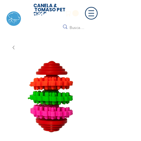
CANELA &
TOMASO PET
SHOP
🚚 ¡Contamos con envío a todo México!📦🌟
Regálanos un mensaje para cotizar tu envío |
Consulta nuestros términos y condiciones