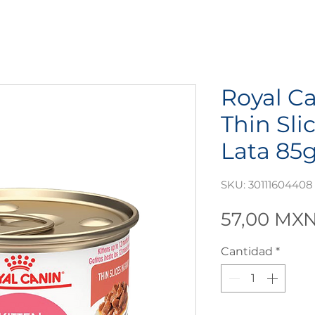
Royal Ca
Thin Sli
Lata 85g
SKU: 30111604408
57,00 MX
Cantidad
*