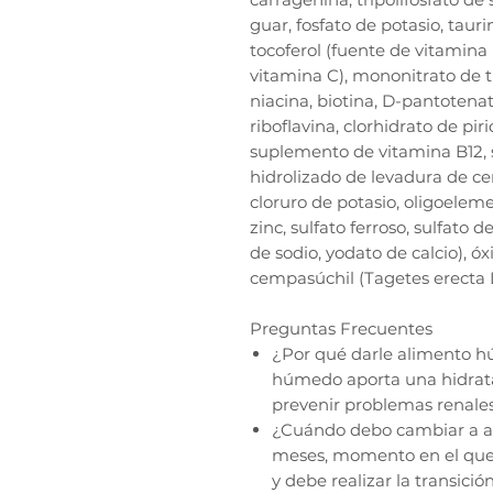
guar, fosfato de potasio, taur
tocoferol (fuente de vitamina 
vitamina C), mononitrato de 
niacina, biotina, D-pantotena
riboflavina, clorhidrato de pir
suplemento de vitamina B12, 
hidrolizado de levadura de cer
cloruro de potasio, oligoeleme
zinc, sulfato ferroso, sulfato
de sodio, yodato de calcio), ó
cempasúchil (Tagetes erecta L.
Preguntas Frecuentes
¿Por qué darle alimento h
húmedo aporta una hidratac
prevenir problemas renales 
¿Cuándo debo cambiar a ali
meses, momento en el que e
y debe realizar la transició