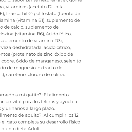
ina, vitaminas (acetato DL-alfa-
E), L-ascorbil-2-polifosfato (fuente de
tiamina (vitamina B1), suplemento de
to de calcio, suplemento de
idoxina (vitamina B6), ácido fólico,
suplemento de vitamina D3),
veza deshidratada, ácido cítrico,
ntos (proteinato de zinc, óxido de
 de cobre, óxido de manganeso, selenito
xido de magnesio, extracto de
), caroteno, cloruro de colina.
úmedo a mi gatito?: El alimento
ión vital para los felinos y ayuda a
y urinarios a largo plazo.
mento de adulto?: Al cumplir los 12
l gato completa su desarrollo físico
n a una dieta Adult.