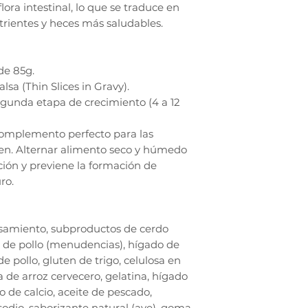
flora intestinal, lo que se traduce en
rientes y heces más saludables.
de 85g.
lsa (Thin Slices in Gravy).
segunda etapa de crecimiento (4 a 12
complemento perfecto para las
ten. Alternar alimento seco y húmedo
ción y previene la formación de
ro.
esamiento, subproductos de cerdo
 de pollo (menudencias), hígado de
e pollo, gluten de trigo, celulosa en
a de arroz cervecero, gelatina, hígado
o de calcio, aceite de pescado,
 sodio, saborizante natural (ave), goma