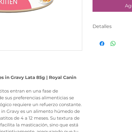
Agr
Detalles
PRODUCTO CON
DÍA HABÍL en p
latas capturado
Realiza tu comp
asesor te conta
definir tu fecha
es in Gravy Lata 85g | Royal Canin
atitos entran en una fase de
 sus preferencias alimenticias se
ógico requiere un refuerzo constante.
es in Gravy es un alimento húmedo de
atitos de 4 a 12 meses. Su textura de
facilita la masticación, sino que está
instintivamente, asegurando que tu