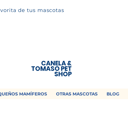
avorita de tus mascotas
CANELA &
TOMASO PET
SHOP
QUEÑOS MAMÍFEROS
OTRAS MASCOTAS
BLOG
 ¡Contamos con envío a todo México!📦
os un mensaje para cotizar tu envío |
Consulta nuestros términos y con