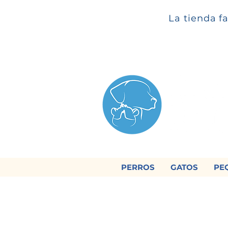
La tienda f
PERROS
GATOS
PE

Regálan