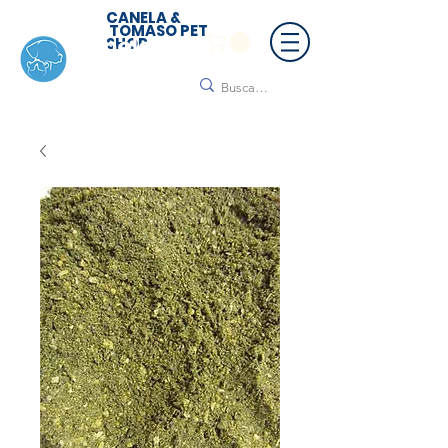
CANELA &
TOMASO PET
SHOP
🚚 ¡Contamos con envío a todo México!📦🌟
Regálanos un mensaje para cotizar tu envío |
Consulta nuestros términos y condiciones