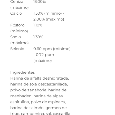
Ceniza
13.00%
(máximo)
Calcio
1.50% (mínimo) -
2.00% (máximo)
Fósforo
1.10%
(mínimo)
Sodio
1.38%
(máximo)
Selenio
0.60 ppm (mínimo)
- 0.72 ppm
(máximo)
Ingredientes
Harina de alfalfa deshidratada,
harina de soja descascarillada,
polvo de zanahoria, harina de
menhaden, harina de algas
espirulina, polvo de espinaca,
harina de salmón, germen de
trigo, carragenina, sal, cascarilla