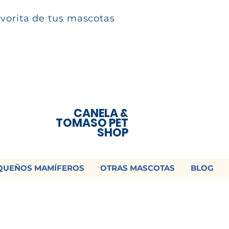
avorita de tus mascotas
CANELA &
TOMASO PET
SHOP
QUEÑOS MAMÍFEROS
OTRAS MASCOTAS
BLOG
 ¡Contamos con envío a todo México!📦
os un mensaje para cotizar tu envío |
Consulta nuestros términos y con