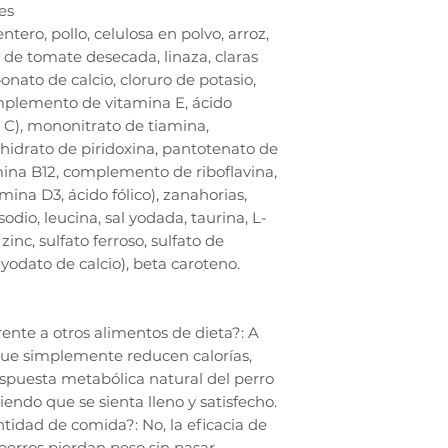
es
tero, pollo, celulosa en polvo, arroz,
de tomate desecada, linaza, claras
onato de calcio, cloruro de potasio,
mplemento de vitamina E, ácido
 C), mononitrato de tiamina,
hidrato de piridoxina, pantotenato de
ina B12, complemento de riboflavina,
ina D3, ácido fólico), zanahorias,
 sodio, leucina, sal yodada, taurina, L-
zinc, sulfato ferroso, sulfato de
yodato de calcio), beta caroteno.
ente a otros alimentos de dieta?: A
 que simplemente reducen calorías,
espuesta metabólica natural del perro
endo que se sienta lleno y satisfecho.
ntidad de comida?: No, la eficacia de
perros pierdan peso sin pasar