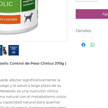
Agr
Detalles
PRODUCTO CON
DÍA HABÍL
Realiza tu compr
asesor te contac
abolic Control de Peso Clínico 370g |
definir tu fecha 
PEDIDO MÍNIMO
uede afectar significativamente la
juego y la salud a largo plazo de su
 Metabolic es una nutrición clínica
rma natural con el metabolismo único
su capacidad natural para quemar
96% de los perros lograron perder peso