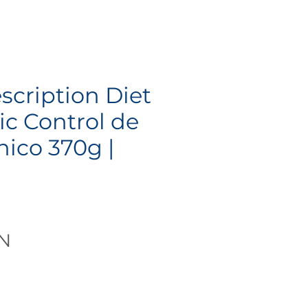
escription Diet
ic Control de
nico 370g |
Precio
XN