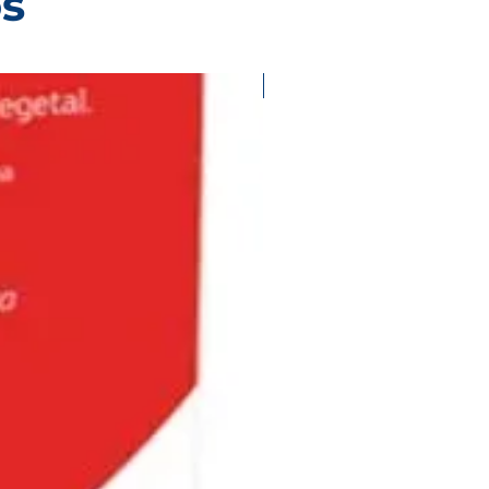
os
Validar existencias con ases