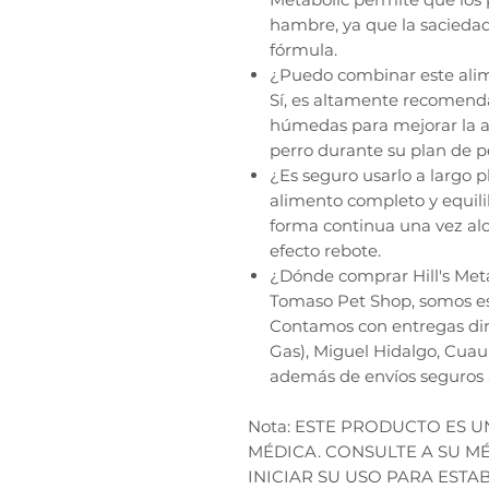
hambre, ya que la sacieda
fórmula.
¿Puedo combinar este ali
Sí, es altamente recomend
húmedas para mejorar la ac
perro durante su plan de p
¿Es seguro usarlo a largo 
alimento completo y equili
forma continua una vez alca
efecto rebote.
¿Dónde comprar Hill's Meta
Tomaso Pet Shop, somos espe
Contamos con entregas dir
Gas), Miguel Hidalgo, Cua
además de envíos seguros 
Nota: ESTE PRODUCTO ES 
MÉDICA. CONSULTE A SU M
INICIAR SU USO PARA ESTA