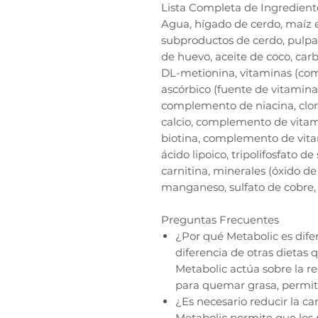
Lista Completa de Ingredient
Agua, hígado de cerdo, maíz en
subproductos de cerdo, pulpa 
de huevo, aceite de coco, carb
DL-metionina, vitaminas (co
ascórbico (fuente de vitamina
complemento de niacina, clor
calcio, complemento de vitam
biotina, complemento de vitam
ácido lipoico, tripolifosfato de
carnitina, minerales (óxido de 
manganeso, sulfato de cobre, 
Preguntas Frecuentes
¿Por qué Metabolic es difer
diferencia de otras dietas
Metabolic actúa sobre la r
para quemar grasa, permiti
¿Es necesario reducir la ca
Metabolic permite que los 