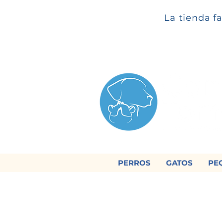
La tienda f
PERROS
GATOS
PE

Regálan