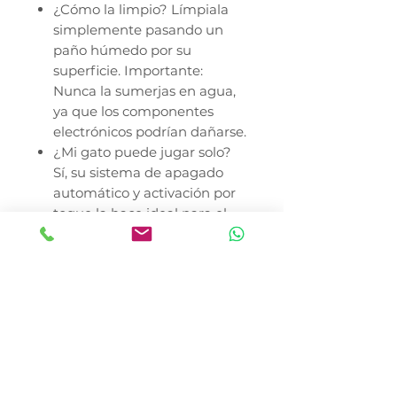
¿Cómo la limpio? Límpiala
simplemente pasando un
paño húmedo por su
superficie. Importante:
Nunca la sumerjas en agua,
ya que los componentes
electrónicos podrían dañarse.
¿Mi gato puede jugar solo?
Sí, su sistema de apagado
automático y activación por
toque la hace ideal para el
juego autónomo, pero
siempre recomendamos
supervisar a tu gato durante
sus primeras sesiones.
En Canela y Tomaso Pet Shop,
nos especializamos en llevar la
variedad de productos de la
línea Play a todo México. Nos