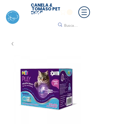
CANELA &
TOMASO PET
SHOP
🚚 ¡Contamos con envío a todo México!📦🌟
Regálanos un mensaje para cotizar tu envío |
Consulta nuestros términos y condiciones