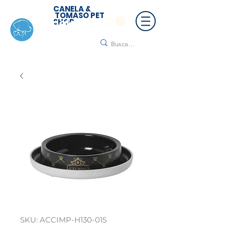
CANELA &
TOMASO PET
SHOP
🚚 ¡Contamos con envío a todo México!📦🌟
Regálanos un mensaje para cotizar tu envío |
Consulta nuestros términos y condiciones
SKU: ACCIMP-H130-015