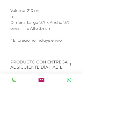
Volume
210 ml
n
Dimensi
Largo 15,7 x Ancho 15,7
ones
x Alto 3,4 cm
* El precio no incluye envió
PRODUCTO CON ENTREGA
AL SIGUIENTE DÍA HABÍL
Realiza tu compra en el sitio
Envío al interior de la
web y un asesor te contactará
república
vía
WhatsApp
para definir tu
fecha de entrega.
Envía un whatsapp al 734-191-
1325 para poder cotizar tu
envío al interior de la
república.