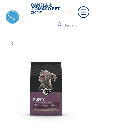
CANELA &
TOMASO PET
SHOP
🚚 ¡Contamos con envío a todo México!📦🌟
Regálanos un mensaje para cotizar tu envío |
Consulta nuestros términos y condiciones