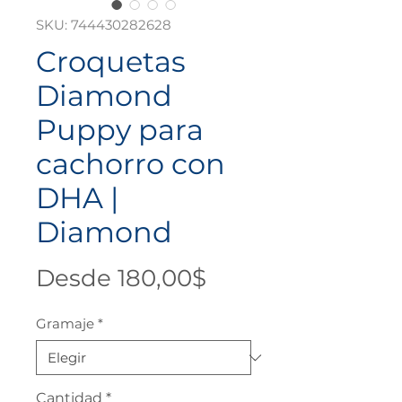
SKU: 744430282628
Croquetas
Diamond
Puppy para
cachorro con
DHA |
Diamond
Precio
Desde
180,00$
de
Gramaje
*
oferta
Cantidad
*