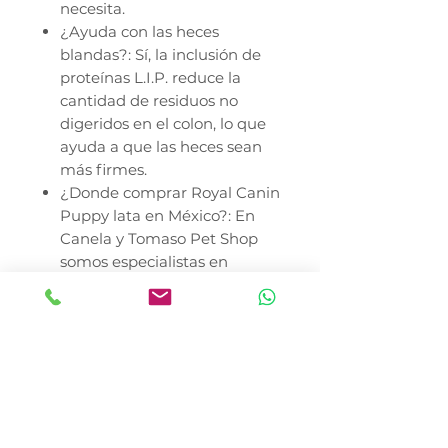
necesita.
¿Ayuda con las heces
blandas?: Sí, la inclusión de
proteínas L.I.P. reduce la
cantidad de residuos no
digeridos en el colon, lo que
ayuda a que las heces sean
más firmes.
¿Donde comprar Royal Canin
Puppy lata en México?: En
Canela y Tomaso Pet Shop
somos especialistas en
nutrición para cachorros.
Entregamos en
Azcapotzalco, Miguel
Hidalgo, Cuauhtémoc, Benito
Juárez y Coyoacán, con
envíos a todo México.
Nota importante: El crecimiento