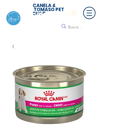
CANELA &
TOMASO PET
SHOP
🚚 ¡Contamos con envío a todo México!📦🌟
Regálanos un mensaje para cotizar tu envío |
Consulta nuestros términos y condiciones