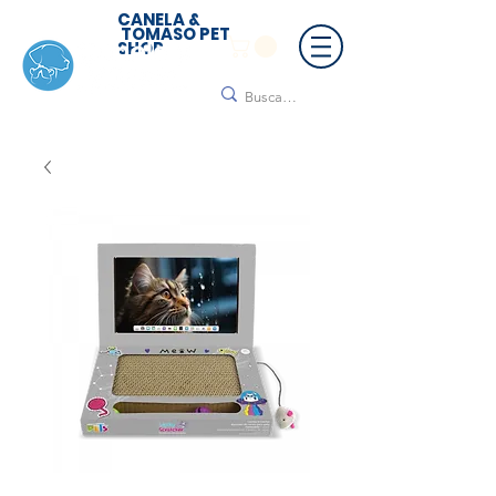
CANELA &
TOMASO PET
SHOP
🚚 ¡Contamos con envío a todo México!📦🌟
Regálanos un mensaje para cotizar tu envío |
Consulta nuestros términos y condiciones