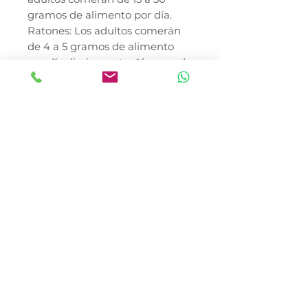
gramos de alimento por día.
Ratones: Los adultos comerán
de 4 a 5 gramos de alimento
por día diariamente. Algunas de
las cepas más grandes pueden
comer hasta 8 gramos por día.
Hámsteres y jerbos:
Alimentación a libre elección.
* El precio no incluye envió
Detalles
Producto únicamente por
Precio sujeto a cambios sin
pedido
previo aviso
anticipado,contactanos para
definir tu fecha de entrega
Precio Especial a mayoristas
e informarte cualquier
posible cambio de precio