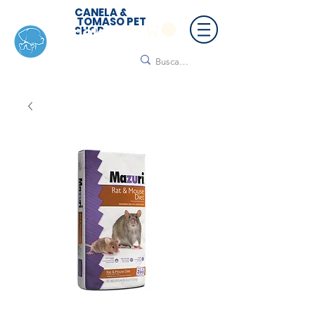
CANELA &
TOMASO PET
SHOP
🚚 ¡Contamos con envío a todo México!📦🌟
Regálanos un mensaje para cotizar tu envío |
Consulta nuestros términos y condiciones