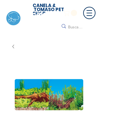
CANELA &
TOMASO PET
SHOP
🚚 ¡Contamos con envío a todo México!📦🌟
Regálanos un mensaje para cotizar tu envío |
Consulta nuestros términos y condiciones