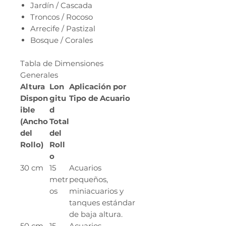
Jardín / Cascada
Troncos / Rocoso
Arrecife / Pastizal
Bosque / Corales
Tabla de Dimensiones
Generales
Altura
Lon
Aplicación por
Dispon
gitu
Tipo de Acuario
ible
d
(Ancho
Total
del
del
Rollo)
Roll
o
30 cm
15
Acuarios
metr
pequeños,
os
miniacuarios y
tanques estándar
de baja altura.
50 cm
15
Acuarios