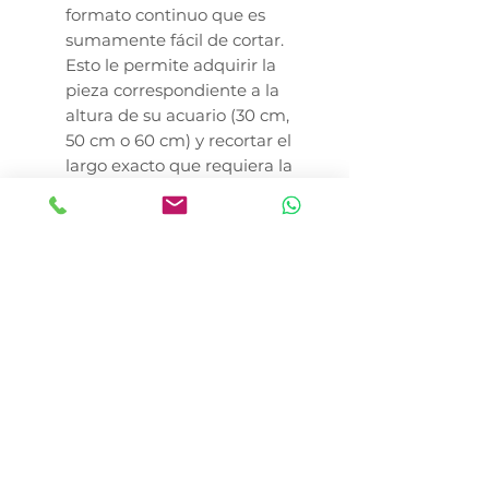
formato continuo que es
sumamente fácil de cortar.
Esto le permite adquirir la
pieza correspondiente a la
altura de su acuario (30 cm,
50 cm o 60 cm) y recortar el
largo exacto que requiera la
fisonomía de su tanque,
guardando el resto para
futuras renovaciones.
¿Cómo elijo cuál de las dos
vistas va a lucir mi acuario?
Al ser un producto reversible
con dos escenas naturales
diferentes, la elección
depende enteramente del
diseño interior que desee
proyectar. Puede usar el lado
con motivos de plantas o