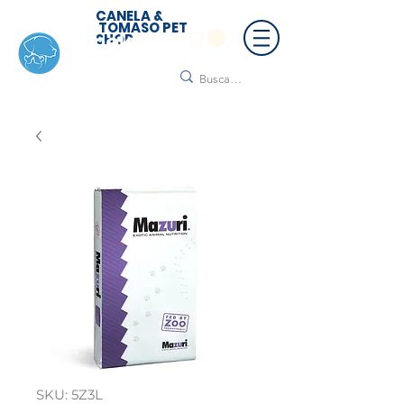
CANELA &
TOMASO PET
SHOP
🚚 ¡Contamos con envío a todo México!📦🌟
Regálanos un mensaje para cotizar tu envío |
Consulta nuestros términos y condiciones
SKU: 5Z3L