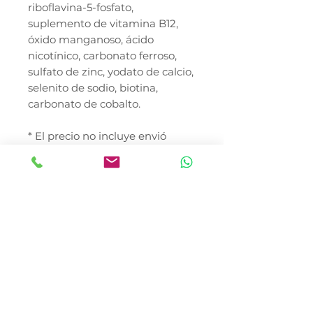
riboflavina-5-fosfato,
suplemento de vitamina B12,
óxido manganoso, ácido
nicotínico, carbonato ferroso,
sulfato de zinc, yodato de calcio,
selenito de sodio, biotina,
carbonato de cobalto.
* El precio no incluye envió
Detalles
Compártenos tus datos en
Precio sujeto a cambios sin
el chat para poderte dar
previo aviso
una fecha estimada de
arribo de tu mercancía
Precio Especial a mayoristas