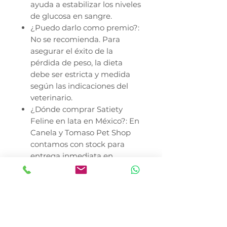
ayuda a estabilizar los niveles
de glucosa en sangre.
¿Puedo darlo como premio?:
No se recomienda. Para
asegurar el éxito de la
pérdida de peso, la dieta
debe ser estricta y medida
según las indicaciones del
veterinario.
¿Dónde comprar Satiety
Feline en lata en México?: En
Canela y Tomaso Pet Shop
contamos con stock para
entrega inmediata en
Azcapotzalco, Miguel
Hidalgo, Cuauhtémoc, Benito
Juárez y Coyoacán, con
envíos rápidos a todo el país.
Nota importante: Este es un