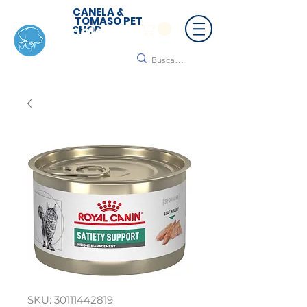
CANELA &
TOMASO PET
SHOP
🚚 ¡Contamos con envío a todo México!📦🌟
Regálanos un mensaje para cotizar tu envío |
Consulta nuestros términos y condiciones
SKU: 30111442819