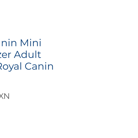
anin Mini
er Adult
Royal Canin
Precio
MXN