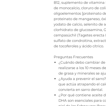
B12, suplemento de vitamina D
de monocalcio, cloruro de col
oligoelementos [proteinato de 
proteinato de manganeso, óxi
yodato de calcio, selenito de s
clorhidrato de glucosamina, 
cempasúchil (Tagetes erecta L.
sulfato de condroitina, extra
de tocoferoles y ácido cítrico.
Preguntas Frecuentes
¿Cuándo debo cambiar de 
realizarse a los 10 meses d
de grasa y minerales se aj
¿Ayuda a prevenir el sarro?: 
que actúa atrapando el calc
convierta en sarro dental.
¿Por qué contiene aceite d
DHA son esenciales para co
piel de los Schnauzer (fre