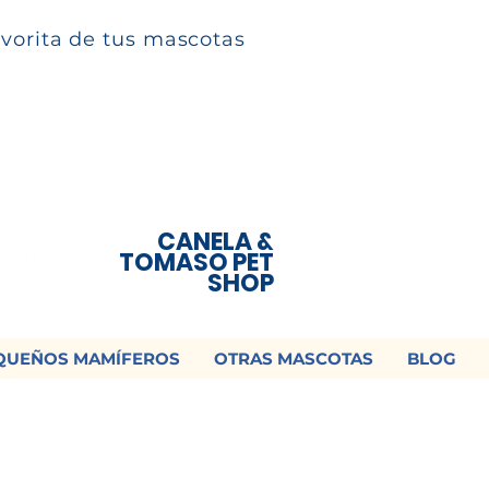
avorita de tus mascotas
CANELA &
TOMASO PET
SHOP
QUEÑOS MAMÍFEROS
OTRAS MASCOTAS
BLOG
 ¡Contamos con envío a todo México!📦
os un mensaje para cotizar tu envío |
Consulta nuestros términos y con