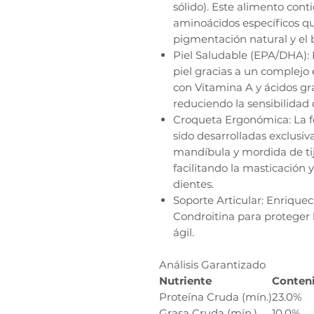
sólido). Este alimento con
aminoácidos específicos q
pigmentación natural y el b
Piel Saludable (EPA/DHA): R
piel gracias a un complejo
con Vitamina A y ácidos g
reduciendo la sensibilidad
Croqueta Ergonómica: La f
sido desarrolladas exclusi
mandíbula y mordida de tij
facilitando la masticación 
dientes.
Soporte Articular: Enrique
Condroitina para proteger l
ágil.
Análisis Garantizado
Nutriente
Conten
Proteína Cruda (mín.)
23.0%
Grasa Cruda (mín.)
10.0%