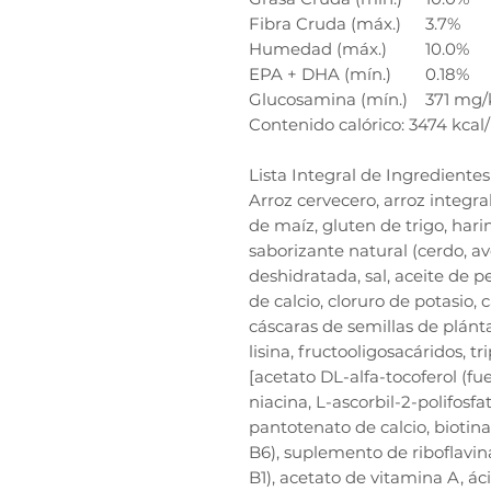
Fibra Cruda (máx.)
3.7%
Humedad (máx.)
10.0%
EPA + DHA (mín.)
0.18%
Glucosamina (mín.)
371 mg/
Contenido calórico: 3474 kcal/
Lista Integral de Ingredientes
Arroz cervecero, arroz integr
de maíz, gluten de trigo, harin
saborizante natural (cerdo, av
deshidratada, sal, aceite de p
de calcio, cloruro de potasio, 
cáscaras de semillas de plánta
lisina, fructooligosacáridos, tr
[acetato DL-alfa-tocoferol (f
niacina, L-ascorbil-2-polifosfa
pantotenato de calcio, biotina
B6), suplemento de riboflavi
B1), acetato de vitamina A, á