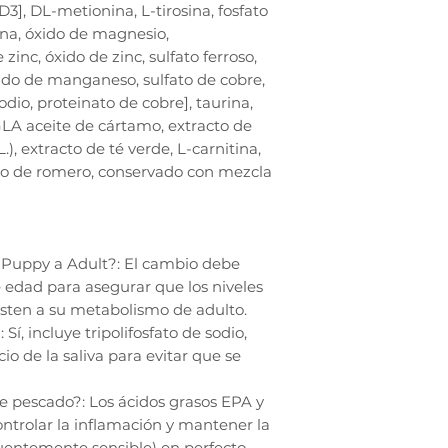
3], DL-metionina, L-tirosina, fosfato
ina, óxido de magnesio,
zinc, óxido de zinc, sulfato ferroso,
do de manganeso, sulfato de cobre,
odio, proteinato de cobre], taurina,
GLA aceite de cártamo, extracto de
), extracto de té verde, L-carnitina,
cto de romero, conservado con mezcla
Puppy a Adult?: El cambio debe
e edad para asegurar que los niveles
usten a su metabolismo de adulto.
Sí, incluye tripolifosfato de sodio,
io de la saliva para evitar que se
e pescado?: Los ácidos grasos EPA y
ntrolar la inflamación y mantener la
cuentemente sensible) en perfecto