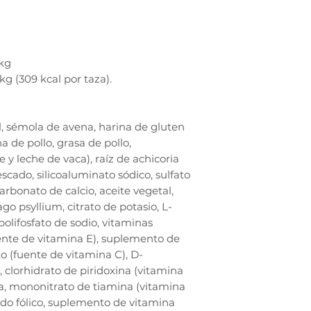
kg
kg (309 kcal por taza).
al, sémola de avena, harina de gluten
a de pollo, grasa de pollo,
e y leche de vaca), raíz de achicoria
escado, silicoaluminato sódico, sulfato
carbonato de calcio, aceite vegetal,
go psyllium, citrato de potasio, L-
ipolifosfato de sodio, vitaminas
uente de vitamina E), suplemento de
to (fuente de vitamina C), D-
, clorhidrato de piridoxina (vitamina
na, mononitrato de tiamina (vitamina
cido fólico, suplemento de vitamina