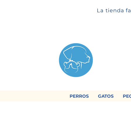
La tienda f
PERROS
GATOS
PE

Regálan