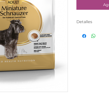
Agr
Detalles
PRODUCTO CO
SIGUIENTE DÍA 
capturados ante
Realiza tu compr
asesor te contac
definir tu fecha 