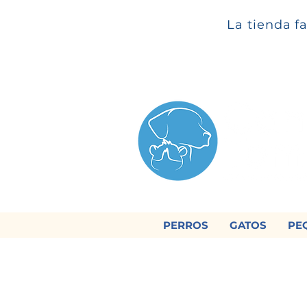
La tienda f
PERROS
GATOS
PE

Regálan