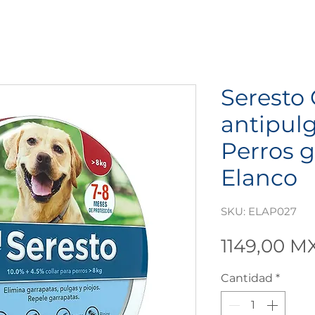
Seresto 
antipul
Perros g
Elanco
SKU: ELAP027
1149,00 M
Cantidad
*