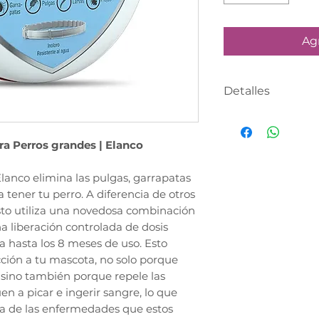
Agr
Detalles
PRODUCTO CON
DÍA HABÍL
ra Perros grandes | Elanco
Realiza tu compr
Elanco elimina las pulgas, garrapatas
asesor te contac
a tener tu perro. A diferencia de otros
definir tu fecha 
resto utiliza una novedosa combinación
 liberación controlada de dosis
 hasta los 8 meses de uso. Esto
ción a tu mascota, no solo porque
 sino también porque repele las
n a picar e ingerir sangre, lo que
a de las enfermedades que estos