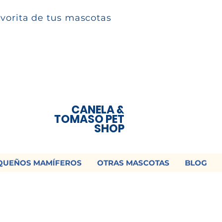
avorita de tus mascotas
CANELA &
TOMASO PET
SHOP
QUEÑOS MAMÍFEROS
OTRAS MASCOTAS
BLOG
 ¡Contamos con envío a todo México!📦
os un mensaje para cotizar tu envío |
Consulta nuestros términos y con