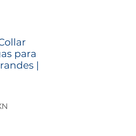
Collar
gas para
randes |
Precio
XN