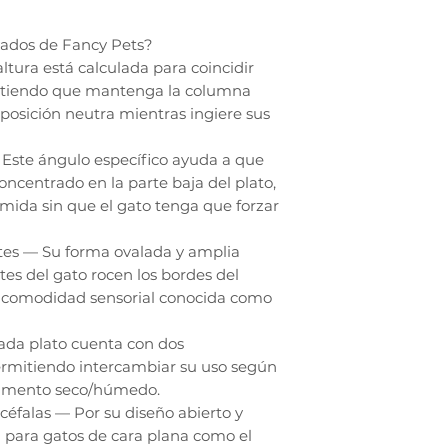
evados de Fancy Pets?
tura está calculada para coincidir
mitiendo que mantenga la columna
 posición neutra mientras ingiere sus
 Este ángulo específico ayuda a que
ncentrado en la parte baja del plato,
comida sin que el gato tenga que forzar
otes — Su forma ovalada y amplia
otes del gato rocen los bordes del
 incomodidad sensorial conocida como
ada plato cuenta con dos
ermitiendo intercambiar su uso según
alimento seco/húmedo.
céfalas — Por su diseño abierto y
al para gatos de cara plana como el