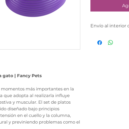
Agr
Envío al interior 
Envía un whatsap
poder cotizar tu e
república.
a gato | Fancy Pets
os momentos más importantes en la
ra que adopta al realizarla influye
stiva y muscular. El set de platos
ido diseñado bajo principios
tensión en el cuello y la columna,
tural y previniendo problemas como el