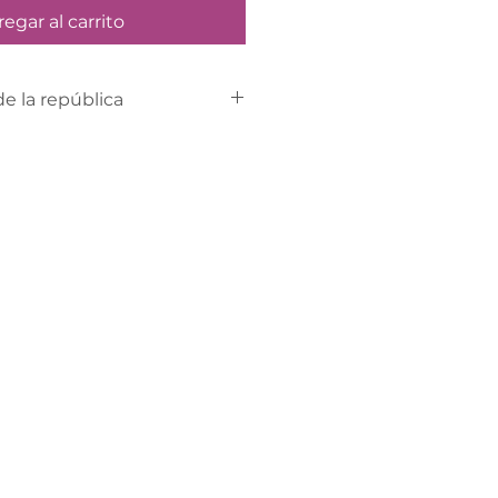
egar al carrito
de la república
p al 734-191-1325 para
nvío al interior de la