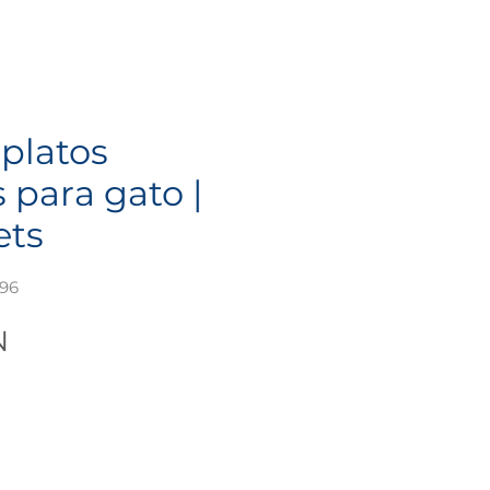
 platos
 para gato |
ets
096
Precio
N