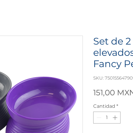
Set de 2
elevados
Fancy P
SKU: 7501556479
151,00 MX
Cantidad
*