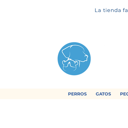
La tienda f
PERROS
GATOS
PE

Regálan