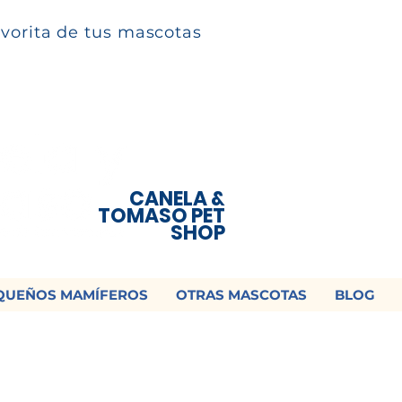
avorita de tus mascotas
CANELA &
TOMASO PET
SHOP
QUEÑOS MAMÍFEROS
OTRAS MASCOTAS
BLOG
 ¡Contamos con envío a todo México!📦
os un mensaje para cotizar tu envío |
Consulta nuestros términos y con