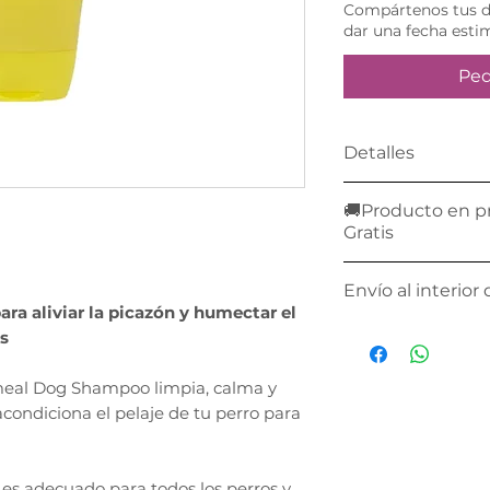
Compártenos tus da
dar una fecha esti
Ped
Detalles
Producto única
🚚Producto en p
anticipado, real
Gratis
web y un asesor
WhatsApp para d
¡Este producto p
Envío al interior 
entrega.
Envío Gratis a t
ra aliviar la picazón y humectar el
en compras may
Envía un whatsap
s
participantes
! C
poder cotizar tu e
condiciones
para
república.
eal Dog Shampoo limpia, calma y
 acondiciona el pelaje de tu perro para
s adecuado para todos los perros y