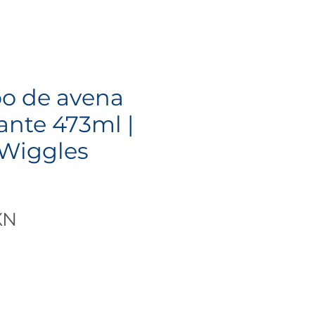
o de avena
nte 473ml |
Wiggles
Precio
XN