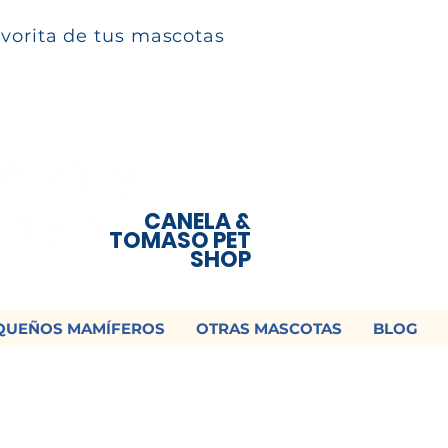
avorita de tus mascotas
CANELA &
TOMASO PET
SHOP
QUEÑOS MAMÍFEROS
OTRAS MASCOTAS
BLOG
 ¡Contamos con envío a todo México!📦
os un mensaje para cotizar tu envío |
Consulta nuestros términos y con