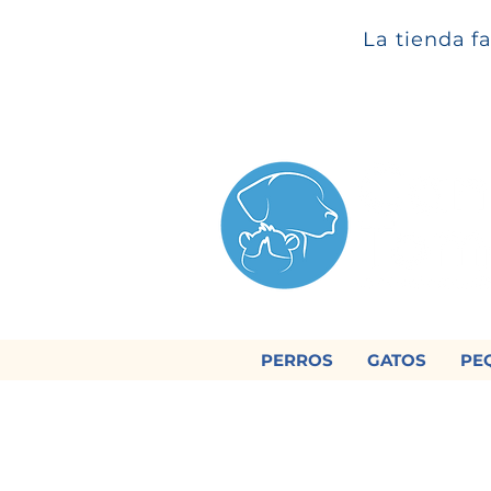
La tienda f
PERROS
GATOS
PE

Regálan