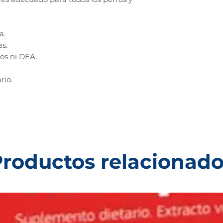
a.
as.
os ni DEA.
rio.
roductos relacionad