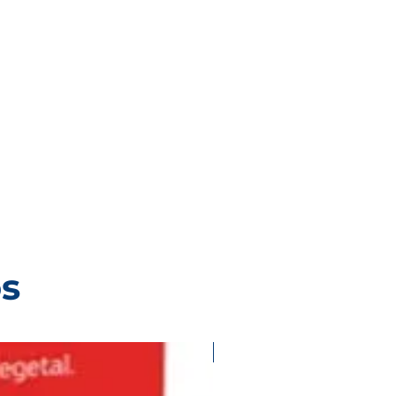
os
Validar existencias con ases