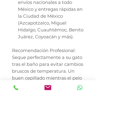
envíos nacionales a todo
México y entregas rápidas en
la Ciudad de México
(Azcapotzalco, Miguel
Hidalgo, Cuauhtémoc, Benito
Juárez, Coyoacán y más).
Recomendación Profesional:
Seque perfectamente a su gato
tras el baño para evitar cambios
bruscos de temperatura. Un
buen cepillado mientras el pelo
termina de secar potenciará el
brillo final. El precio del
producto no incluye costo de
envío. Consulte al Médico
Veterinario.
* El precio no incluye envió
En Canela y Tomaso Pet Shop,