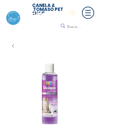
CANELA &
TOMASO PET
SHOP
🚚 ¡Contamos con envío a todo México!📦🌟
Regálanos un mensaje para cotizar tu envío |
Consulta nuestros términos y condiciones