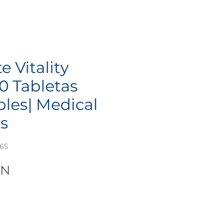
 Vitality
0 Tabletas
les| Medical
ns
65
Precio
XN