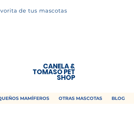
avorita de tus mascotas
CANELA &
TOMASO PET
SHOP
QUEÑOS MAMÍFEROS
OTRAS MASCOTAS
BLOG
 ¡Contamos con envío a todo México!📦
os un mensaje para cotizar tu envío |
Consulta nuestros términos y con