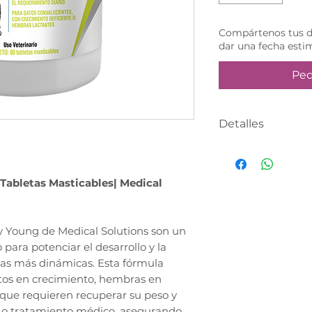
Compártenos tus da
dar una fecha esti
Ped
Detalles
Producto única
anticipado, real
Tabletas Masticables| Medical
web y un asesor
WhatsApp para d
entrega.
ty Young de Medical Solutions son un
para potenciar el desarrollo y la
pas más dinámicas. Esta fórmula
itos en crecimiento, hembras en
s que requieren recuperar su peso y
 o tratamiento médico, asegurando