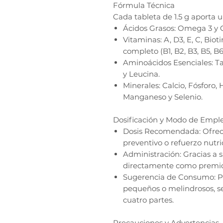
Fórmula Técnica
Cada tableta de 1.5 g aporta 
Ácidos Grasos: Omega 3 y
Vitaminas: A, D3, E, C, Biot
completo (B1, B2, B3, B5, B6,
Aminoácidos Esenciales: Ta
y Leucina.
Minerales: Calcio, Fósforo, 
Manganeso y Selenio.
Dosificación y Modo de Empl
Dosis Recomendada: Ofrece
preventivo o refuerzo nutri
Administración: Gracias a 
directamente como premio
Sugerencia de Consumo: Par
pequeños o melindrosos, se
cuatro partes.
Precauciones y Advertencias