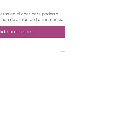
tos en el chat para poderte
mada de arribo de tu mercancía
ido anticipado
mente por pedido
iza tu compra en el sitio
 te contactará vía
efinir tu fecha de