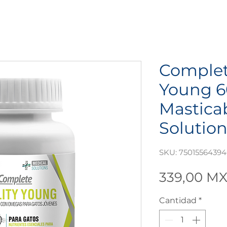
Complete
Young 6
Masticab
Solutio
SKU: 75015564394
339,00 M
Cantidad
*