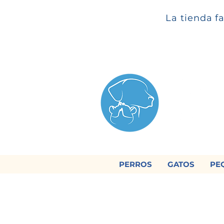
La tienda f
PERROS
GATOS
PE

Regálan