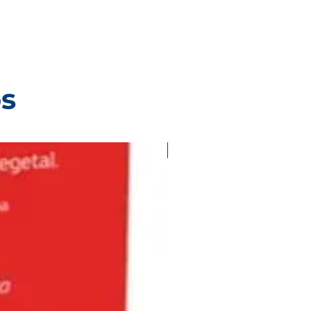
os
Validar existencias con ases